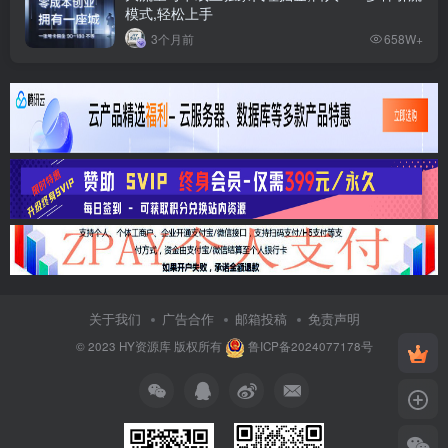
模式,轻松上手
3个月前
658W+
关于我们
广告合作
邮箱投稿
免责声明
© 2023
HY资源库
版权所有
鲁ICP备2024077178号