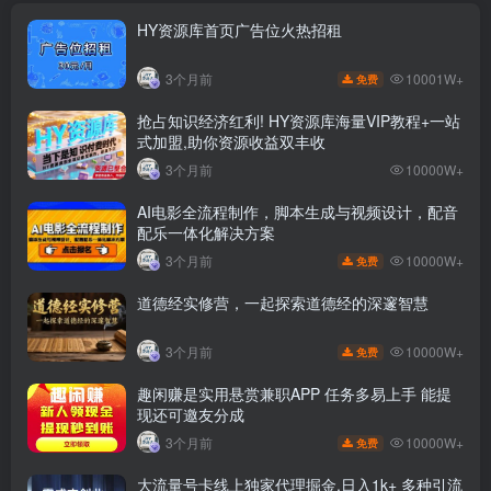
HY资源库首页广告位火热招租
10001W+
3个月前
免费
抢占知识经济红利! HY资源库海量VIP教程+一站
式加盟,助你资源收益双丰收
3个月前
10000W+
AI电影全流程制作，脚本生成与视频设计，配音
配乐一体化解决方案
10000W+
3个月前
免费
道德经实修营，一起探索道德经的深邃智慧
10000W+
3个月前
免费
趣闲赚是实用悬赏兼职APP 任务多易上手 能提
现还可邀友分成
10000W+
3个月前
免费
大流量号卡线上独家代理掘金,日入1k+ 多种引流