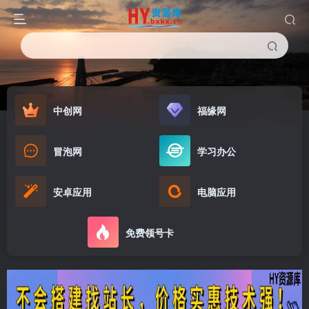
中创网
福缘网
冒泡网
学习办公
安卓应用
电脑应用
免费领号卡