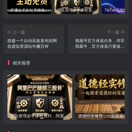
开通会员全站资源免费下载 开通VIP会员 HY资源库
团队管理必学课程系列，阿里巴巴“腿部三板斧”
上一篇
下一篇
搭建一个自动采集发布的网
视频号官方保底任务，停车
创虚似资源站年赚百W
我最牛，官方保底只要做就
有收益
相关推荐
团队管理必学课程系列，阿里巴巴“腿部三板斧”
道