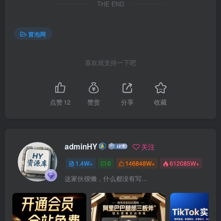
THE END
冒泡网
喜欢就支持一下吧
点赞
12
赞赏
分享
收藏
adminHY
关注
1.4W+
0
146848W+
612085W+
这家伙很懒，什么都没有写...