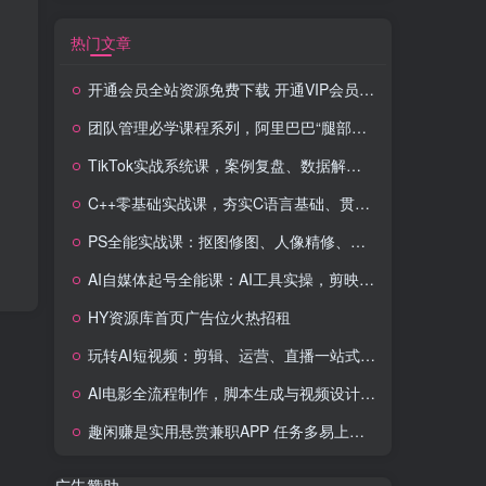
热门文章
开通会员全站资源免费下载 开通VIP会员 HY资源库
团队管理必学课程系列，阿里巴巴“腿部三板斧”
TikTok实战系统课，案例复盘、数据解析、运营执行，从0到1构建千万级电商体系（更新）
C++零基础实战课，夯实C语言基础、贯穿游戏项目、掌握开发思维，学成可挑战月薪15K+岗位
PS全能实战课：抠图修图、人像精修、电商美工，0基础变身设计达人
AI自媒体起号全能课：AI工具实操，剪映技巧，多平台带货，0基础快速变现
HY资源库首页广告位火热招租
玩转AI短视频：剪辑、运营、直播一站式教学，轻松打造流量神话
AI电影全流程制作，脚本生成与视频设计，配音配乐一体化解决方案
趣闲赚是实用悬赏兼职APP 任务多易上手 能提现还可邀友分成
广告赞助