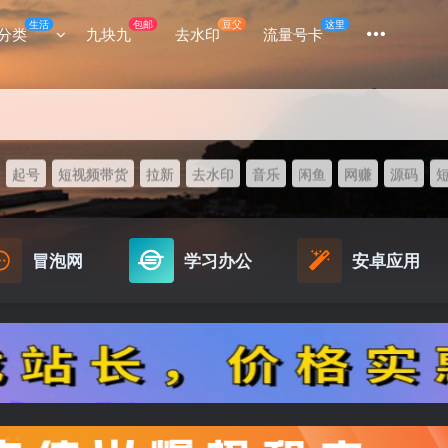
生活
包邮
豆父
这里
分类
九块九
去水印
流量号卡
起号
短视频带货
拉新
去水印
音乐
闲鱼
网赚
源码
冒泡网
学习办公
安卓应用