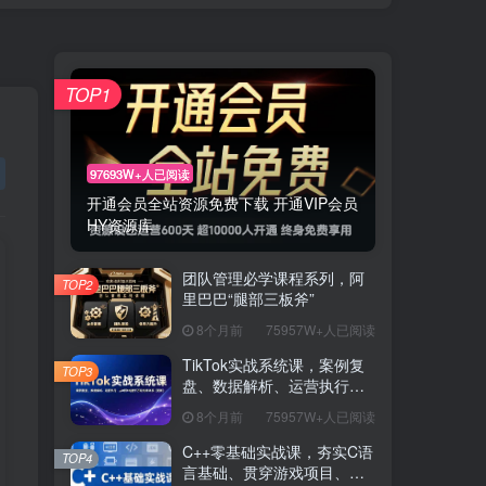
TOP1
97693W+人已阅读
开通会员全站资源免费下载 开通VIP会员
HY资源库
团队管理必学课程系列，阿
TOP2
里巴巴“腿部三板斧”
8个月前
75957W+人已阅读
TikTok实战系统课，案例复
TOP3
盘、数据解析、运营执行，
从0到1构建千万级电商体系
8个月前
75957W+人已阅读
（更新）
C++零基础实战课，夯实C语
TOP4
言基础、贯穿游戏项目、掌