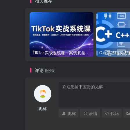
相关推荐
TikTok实战系统课，案例复盘、数据解析、运营执行，从0到1构建千万级电商体系（更新）
评论
抢沙发
昵称
昵称
表情
代码