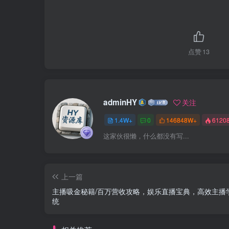
点赞
13
adminHY
关注
1.4W+
0
146848W+
6120
这家伙很懒，什么都没有写...
上一篇
主播吸金秘籍/百万营收攻略，娱乐直播宝典，高效主播
统