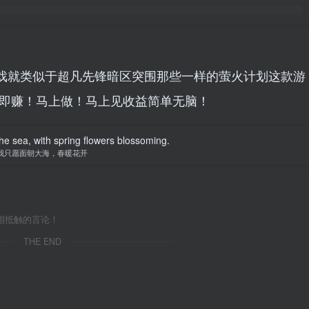
戏就类似于超凡先锋暗区突围那些一样的萤火计划这款游
做即赚！马上做！马上见收益简单无脑！
the sea, with spring flowers blossoming.
我只愿面朝大海，春暖花开
相抵触的言论！
THE END