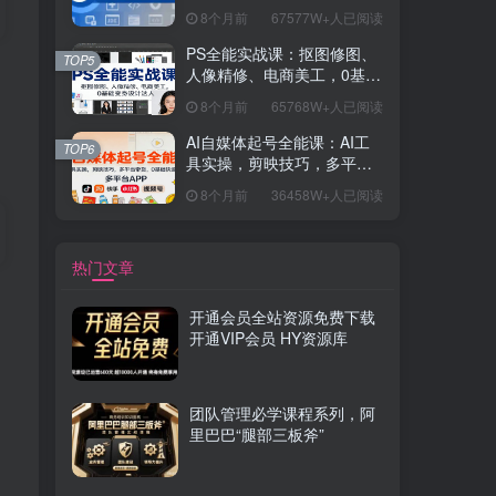
握开发思维，学成可挑战月
8个月前
67577W+人已阅读
薪15K+岗位
PS全能实战课：抠图修图、
TOP5
人像精修、电商美工，0基础
变身设计达人
8个月前
65768W+人已阅读
AI自媒体起号全能课：AI工
TOP6
具实操，剪映技巧，多平台
带货，0基础快速变现
8个月前
36458W+人已阅读
热门文章
开通会员全站资源免费下载
开通VIP会员 HY资源库
团队管理必学课程系列，阿
里巴巴“腿部三板斧”