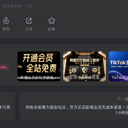
喜欢就支持一下吧
赞赏
分享
收藏
85W+
开通会员全站资源免费下载 开通VIP会员 HY资源库
团队管理必学课程系列，阿里巴巴“腿部三板斧”
下一
学习系
闲鱼全新暴力掘金玩法，官方正品影视会员无成本渠道！
1小时