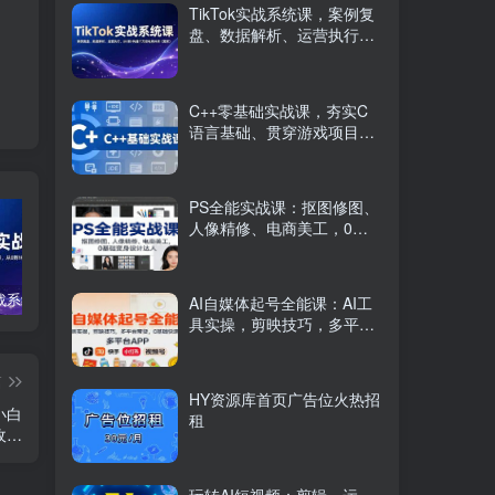
TikTok实战系统课，案例复
盘、数据解析、运营执行，
从0到1构建千万级电商体系
（更新）
C++零基础实战课，夯实C
语言基础、贯穿游戏项目、
掌握开发思维，学成可挑战
月薪15K+岗位
PS全能实战课：抠图修图、
人像精修、电商美工，0基
础变身设计达人
TikTok实战系统课，案例复盘、数据解析、运营执行，从0到1构建千万级电商体系（更新）
C++零基础实战课，夯实C语言基础、贯穿游戏项目、掌握开发思维，学成可挑战月薪15K+岗位
PS全能实战课：抠图修图、人像精修、电商美工，0基础变身设计达人
AI自媒体起号全能课：AI工
具实操，剪映技巧，多平台
带货，0基础快速变现
篇
HY资源库首页广告位火热招
小白
租
收…