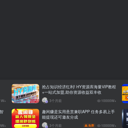
抢占知识经济红利! HY资源库海量VIP教程
+一站式加盟,助你资源收益双丰收
1W+
3个月前
10000W+
智
趣闲赚是实用悬赏兼职APP 任务多易上手
能提现还可邀友分成
0W+
10000W+
3个月前
免费