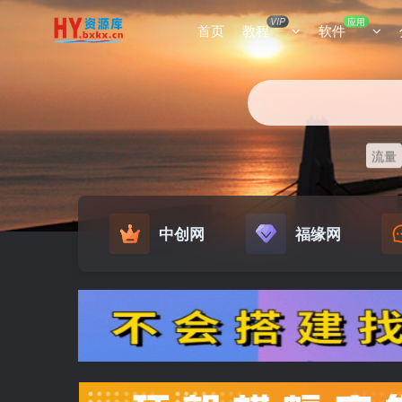
VIP
应用
首页
教程
软件
流量
中创网
福缘网