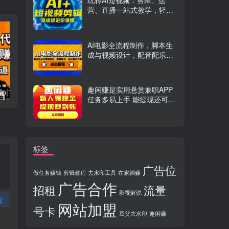
玩转AI短视频：剪辑、运
营、直播一站式教学，轻松
打造流量神话
AI电影全流程制作，脚本生
成与视频设计，配音配乐一
体化解决方案
趣闲赚是实用悬赏兼职APP
流量卡代理掘金0门槛每天躺赚3000+多种推广渠道新手小白轻松上手
Videoleap剪辑大师班：掌握Videoleap所有核心工具与使用技巧，一人产出专业级作品
任务多易上手 能提现还可邀
友分成
标签
广告位
做任务赚钱
剪辑教程
去水印工具
在家躺赚
广告合作
招租
流量
影视解说
论
网站加盟
号卡
豆父去水印
趣闲赚