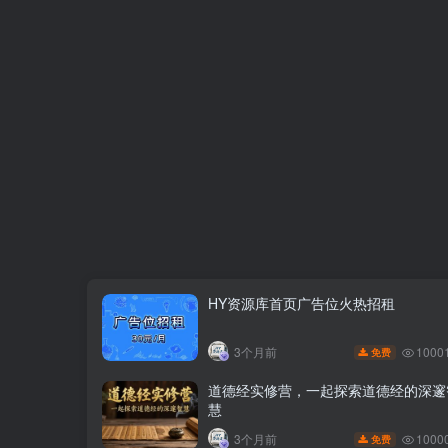
HY资源库首页广告位火热招租
1000
3个月前
免费
道德经实修营，一起探索道德经的深邃
慧
1000
3个月前
免费