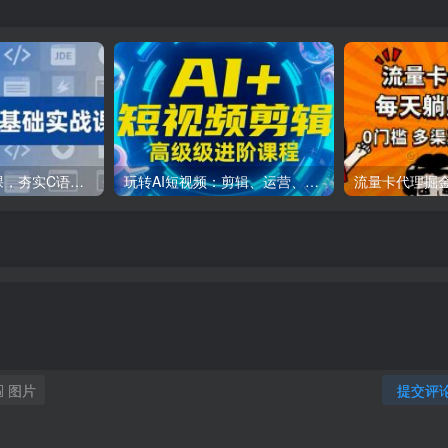
C++零基础实战课，夯实C语言基础、贯穿游戏项目、掌握开发思维，学成可挑战月薪15K+岗位
玩转AI短视频：剪辑、运营、直播一站式教学，轻松打造流量神话
图片
提交评