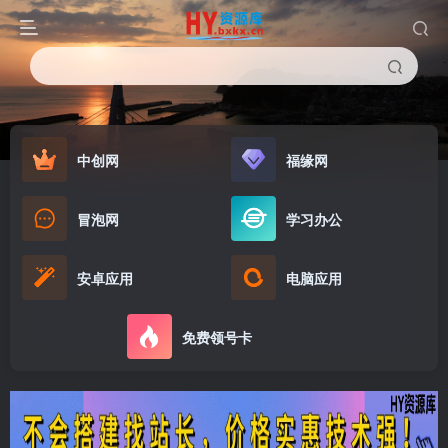
中创网
福缘网
冒泡网
学习办公
安卓应用
电脑应用
免费领号卡