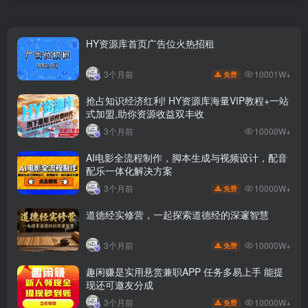
HY资源库首页广告位火热招租
10001W+
3个月前
免费
抢占知识经济红利! HY资源库海量VIP教程+一站
式加盟,助你资源收益双丰收
3个月前
10000W+
AI电影全流程制作，脚本生成与视频设计，配音
配乐一体化解决方案
10000W+
3个月前
免费
道德经实修营，一起探索道德经的深邃智慧
10000W+
3个月前
免费
趣闲赚是实用悬赏兼职APP 任务多易上手 能提
现还可邀友分成
10000W+
3个月前
免费