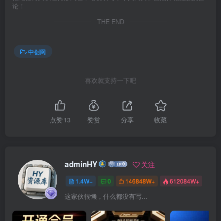
论！
THE END
中创网
喜欢就支持一下吧
点赞
13
赞赏
分享
收藏
adminHY
关注
1.4W+
0
146848W+
612084W+
这家伙很懒，什么都没有写...