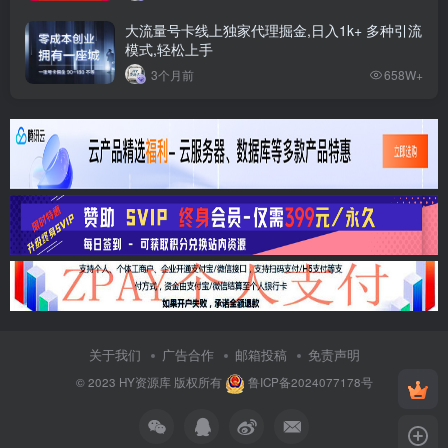
大流量号卡线上独家代理掘金,日入1k+ 多种引流
模式,轻松上手
3个月前
658W+
关于我们
广告合作
邮箱投稿
免责声明
© 2023
HY资源库
版权所有
鲁ICP备2024077178号