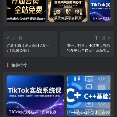
开通会员全站资源免费下载 开通VIP会员 HY资源库
团队管理必学课程系列，阿里巴巴“腿部三板斧”
上一篇
下一篇
红薯千粉计划无脑月入5千
快手，抖音，小红书，视频
+！既做既赚！
号多平台全自动引流获客系
统 精准全域引流，…
相关推荐
TikTok实战系统课，案例复盘、数据解析、运营执行，从0到1构建千万级电商体系（更新）
C++零基础实战课，夯实C语言基础、贯穿游戏