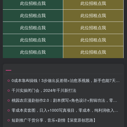
0成本靠AI搞钱！3步做出反差萌+治愈系视频，新手也能7天起号爆流量，月入5位数
千川实操闭门会，2024年千川新打法
桃园农庄漫剧创作2.0：剧本撰写+角色设计+剪辑功法，零基础学做漫剧
零成本卖套图，日入+1000写真项目，零成本，纯利润收入，全网引流玩法
短剧推广干货分享，音乐+剧情【深度原创思路】