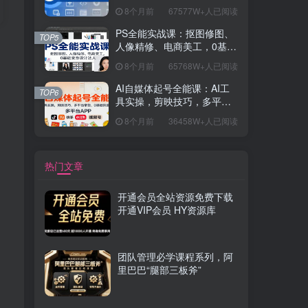
握开发思维，学成可挑战月
8个月前
67577W+人已阅读
薪15K+岗位
PS全能实战课：抠图修图、
TOP5
人像精修、电商美工，0基础
变身设计达人
8个月前
65768W+人已阅读
AI自媒体起号全能课：AI工
TOP6
具实操，剪映技巧，多平台
带货，0基础快速变现
8个月前
36458W+人已阅读
热门文章
开通会员全站资源免费下载
开通VIP会员 HY资源库
团队管理必学课程系列，阿
里巴巴“腿部三板斧”