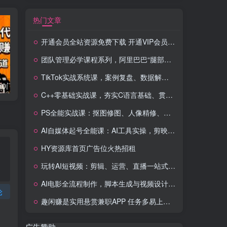
热门文章
开通会员全站资源免费下载 开通VIP会员 HY资源库
团队管理必学课程系列，阿里巴巴“腿部三板斧”
TikTok实战系统课，案例复盘、数据解析、运营执行，从0到1构建千万级电商体系（更新）
流量卡代理掘金0门槛每天躺赚3000+多种推广渠道新手小白轻松上手
Videoleap剪辑大师班：掌握Videoleap所有核心工具与使用技巧，一人产出专业级作品
C++零基础实战课，夯实C语言基础、贯穿游戏项目、掌握开发思维，学成可挑战月薪15K+岗位
PS全能实战课：抠图修图、人像精修、电商美工，0基础变身设计达人
AI自媒体起号全能课：AI工具实操，剪映技巧，多平台带货，0基础快速变现
HY资源库首页广告位火热招租
玩转AI短视频：剪辑、运营、直播一站式教学，轻松打造流量神话
AI电影全流程制作，脚本生成与视频设计，配音配乐一体化解决方案
论
趣闲赚是实用悬赏兼职APP 任务多易上手 能提现还可邀友分成
广告赞助