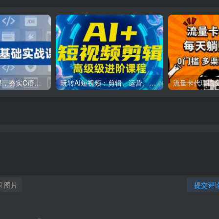
C++零基础实战课，夯实C语言基础、贯穿游戏项目、掌握开发思维，学成可挑战月薪15K+岗位
玩转AI短视频：剪辑、运营、直播一站式教学，轻松打造流量神话
图片
提交评