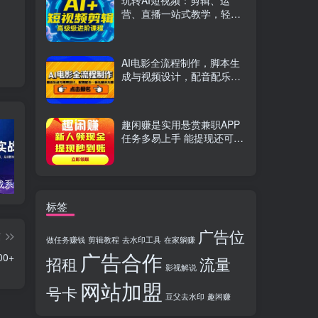
玩转AI短视频：剪辑、运
营、直播一站式教学，轻松
打造流量神话
AI电影全流程制作，脚本生
成与视频设计，配音配乐一
体化解决方案
趣闲赚是实用悬赏兼职APP
任务多易上手 能提现还可邀
友分成
TikTok实战系统课，案例复盘、数据解析、运营执行，从0到1构建千万级电商体系（更新）
C++零基础实战课，夯实C语言基础、贯穿游戏项目、掌握开发思维，学成可挑战月薪15K+岗位
PS全能实战课：抠图修图、人像精修、电商美工，0基础变身设计达人
标签
广告位
篇
做任务赚钱
剪辑教程
去水印工具
在家躺赚
广告合作
0+
招租
流量
影视解说
网站加盟
号卡
豆父去水印
趣闲赚