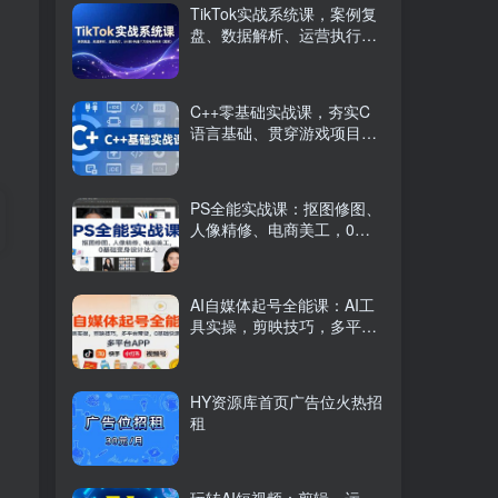
TikTok实战系统课，案例复
盘、数据解析、运营执行，
从0到1构建千万级电商体系
（更新）
C++零基础实战课，夯实C
语言基础、贯穿游戏项目、
掌握开发思维，学成可挑战
月薪15K+岗位
PS全能实战课：抠图修图、
人像精修、电商美工，0基
础变身设计达人
AI自媒体起号全能课：AI工
具实操，剪映技巧，多平台
带货，0基础快速变现
HY资源库首页广告位火热招
租