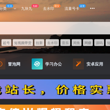
生活
包邮
豆父
这里
分类
九块九
去水印
流量号卡
起号
短视频带货
拉新
去水印
音乐
闲鱼
网赚
源码
冒泡网
学习办公
安卓应用