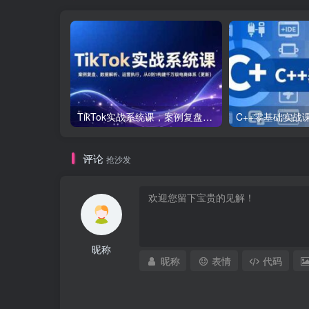
TikTok实战系统课，案例复盘、数据解析、运营执行，从0到1构建千万级电商体系（更新）
评论
抢沙发
昵称
昵称
表情
代码