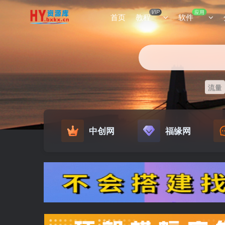
VIP
应用
首页
教程
软件
流量
中创网
福缘网