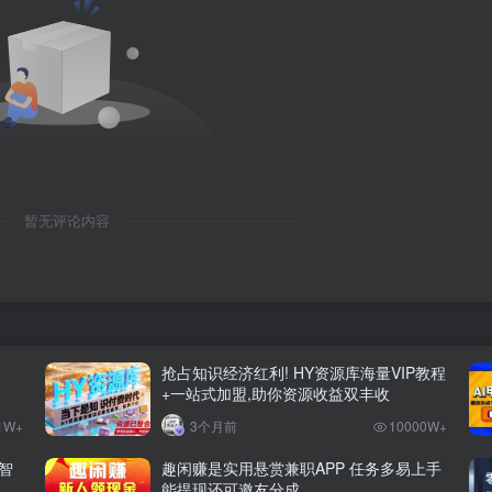
暂无评论内容
抢占知识经济红利! HY资源库海量VIP教程
+一站式加盟,助你资源收益双丰收
1W+
3个月前
10000W+
智
趣闲赚是实用悬赏兼职APP 任务多易上手
能提现还可邀友分成