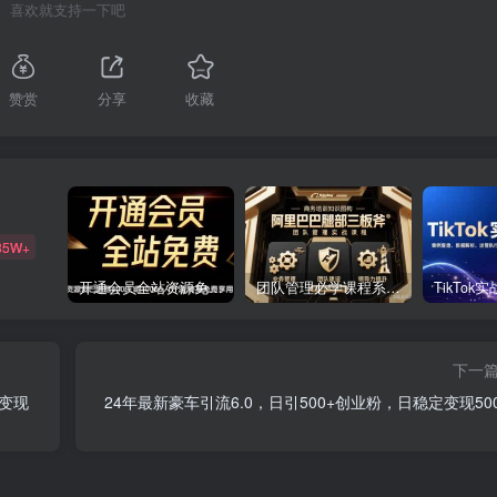
喜欢就支持一下吧
赞赏
分享
收藏
85W+
开通会员全站资源免费下载 开通VIP会员 HY资源库
团队管理必学课程系列，阿里巴巴“腿部三板斧”
下一
变现
24年最新豪车引流6.0，日引500+创业粉，日稳定变现500