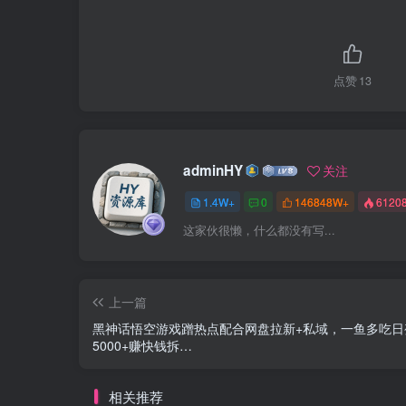
点赞
13
adminHY
关注
1.4W+
0
146848W+
6120
这家伙很懒，什么都没有写...
上一篇
黑神话悟空游戏蹭热点配合网盘拉新+私域，一鱼多吃日
5000+赚快钱拆…
相关推荐