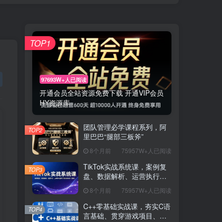
TOP1
97693W+人已阅读
开通会员全站资源免费下载 开通VIP会员
HY资源库
团队管理必学课程系列，阿
TOP2
里巴巴“腿部三板斧”
8个月前
75957W+人已阅读
TikTok实战系统课，案例复
TOP3
盘、数据解析、运营执行，
从0到1构建千万级电商体系
8个月前
75957W+人已阅读
（更新）
C++零基础实战课，夯实C语
TOP4
言基础、贯穿游戏项目、掌