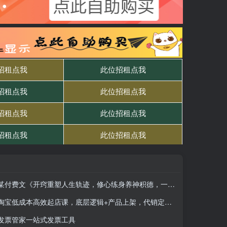
某付费文《开窍重塑人生轨迹，修心练身养神积德，一通百通方法论》
淘宝低成本高效起店课，底层逻辑+产品上架，代销定价与销量实操全解
发票管家一站式发票工具