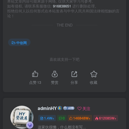
本站文章内容可能来源于网络, 仅供大家学习与参考,
如有侵权, 请联系客服微信:
916838651
进行删除处理。
拒绝任何人以任何形式在本站发表与中华人民共和国法律相抵触的言
论！
THE END
中创网
喜欢就支持一下吧
点赞
13
赞赏
分享
收藏
adminHY
关注
1.4W+
0
146848W+
612085W+
这家伙很懒，什么都没有写...