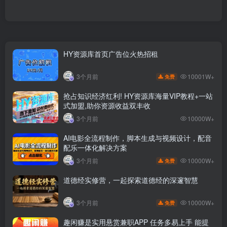
HY资源库首页广告位火热招租
10001W+
3个月前
免费
抢占知识经济红利! HY资源库海量VIP教程+一站
式加盟,助你资源收益双丰收
3个月前
10000W+
AI电影全流程制作，脚本生成与视频设计，配音
配乐一体化解决方案
10000W+
3个月前
免费
道德经实修营，一起探索道德经的深邃智慧
10000W+
3个月前
免费
趣闲赚是实用悬赏兼职APP 任务多易上手 能提