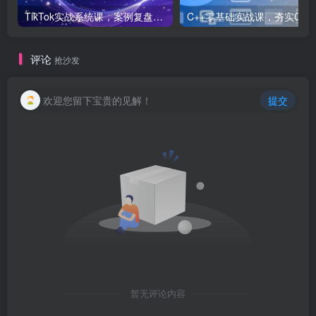
TikTok实战系统课，案例复盘、数据解析、运营执行，从0到1构建千万级电商体系（更新）
C++零基础实战课，夯实C语言基础、贯穿游戏
评论
抢沙发
欢迎您留下宝贵的见解！
提交
暂无评论内容