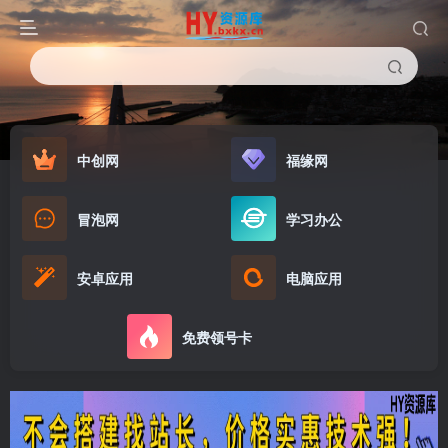
中创网
福缘网
冒泡网
学习办公
安卓应用
电脑应用
免费领号卡