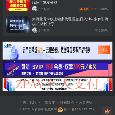
现还可邀友分成
10000W+
3个月前
免费
大流量号卡线上独家代理掘金,日入1k+ 多种引流
模式,轻松上手
3个月前
658W+
关于我们
广告合作
邮箱投稿
免责声明
© 2023
HY资源库
版权所有
鲁ICP备2024077178号