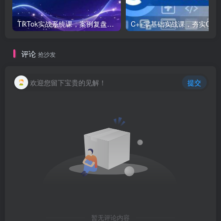
TikTok实战系统课，案例复盘、数据解析、运营执行，从0到1构建千万级电商体系（更新）
C++零基础实战课，夯实C语言基础、贯穿游戏
评论
抢沙发
欢迎您留下宝贵的见解！
提交
暂无评论内容