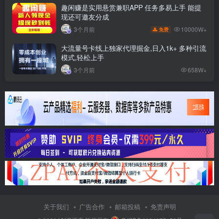
趣闲赚是实用悬赏兼职APP 任务多易上手 能提
现还可邀友分成
10000W+
3个月前
免费
大流量号卡线上独家代理掘金,日入1k+ 多种引流
模式,轻松上手
3个月前
658W+
关于我们
广告合作
邮箱投稿
免责声明