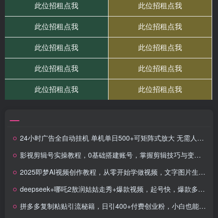
24小时广告全自动挂机 单机单日500+可矩阵式放大 无需人工看守 新手小白轻松玩转
影视剪辑号实操教程，0基础搭建账号，掌握剪辑技巧与变现方法
2025即梦AI视频创作教程，从零开始学做视频，文字图片生成视频轻松创作
deepseek+哪吒2敖润姑姑走秀+爆款视频，起号快，爆款多，每天五分钟，日入四位数
拼多多复制粘贴引流秘籍，日引400+付费创业粉，小白也能月入六位数实操…