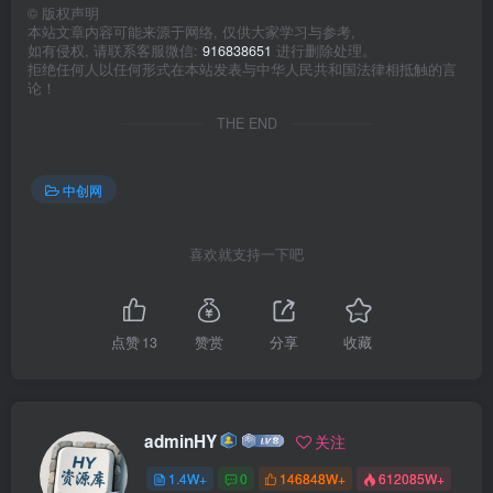
©
版权声明
本站文章内容可能来源于网络, 仅供大家学习与参考,
如有侵权, 请联系客服微信:
916838651
进行删除处理。
拒绝任何人以任何形式在本站发表与中华人民共和国法律相抵触的言
论！
THE END
中创网
喜欢就支持一下吧
点赞
13
赞赏
分享
收藏
adminHY
关注
1.4W+
0
146848W+
612085W+