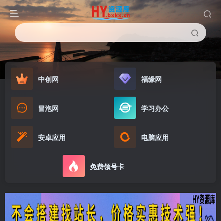
中创网
福缘网
冒泡网
学习办公
安卓应用
电脑应用
免费领号卡