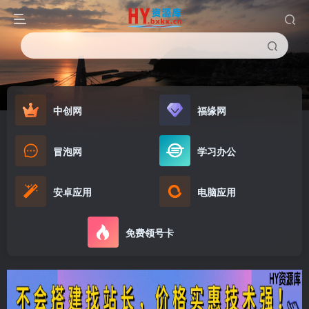
中创网
福缘网
冒泡网
学习办公
安卓应用
电脑应用
免费领号卡