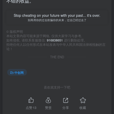
不错的收益。
Stop cheating on your future with your past... it's over.
别再用你的过去欺骗你的未来，过去已经过去了
©
版权声明
本站文章内容可能来源于网络, 仅供大家学习与参考,
如有侵权, 请联系客服微信:
916838651
进行删除处理。
拒绝任何人以任何形式在本站发表与中华人民共和国法律相抵触的言
论！
THE END
中创网
喜欢就支持一下吧
点赞
13
赞赏
分享
收藏