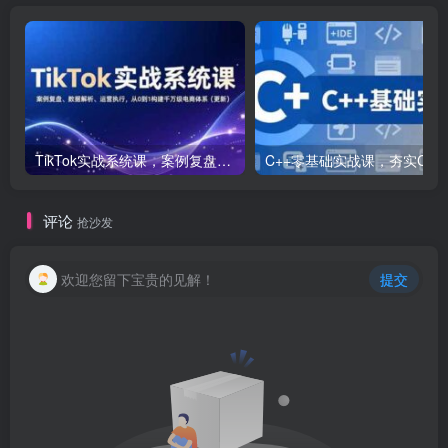
TikTok实战系统课，案例复盘、数据解析、运营执行，从0到1构建千万级电商体系（更新）
C++零基础实战课，夯实C语言基础、贯穿游戏
评论
抢沙发
欢迎您留下宝贵的见解！
提交