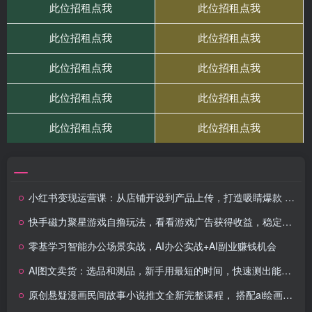
小红书变现运营课：从店铺开设到产品上传，打造吸睛爆款 全方位提升收入
快手磁力聚星游戏自撸玩法，看看游戏广告获得收益，稳定项目，收益看自己时间
零基学习智能办公场景实战，AI办公实战+AI副业赚钱机会
AI图文卖货：选品和测品，新手用最短的时间，快速测出能出单的好品！
原创悬疑漫画民间故事小说推文全新完整课程， 搭配ai绘画，0基础轻松上手，撸分成和伙伴计划