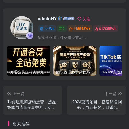
adminHY
关注
1.4W+
0
146848W+
612085W+
这家伙很懒，什么都没有写...
开通会员全站资源免费下载 开通VIP会员 HY资源库
团队管理必学课程系列，阿里巴巴“腿部三板斧”
上一篇
下一篇
Tk跨境电商店铺运营：选品
2024蓝海项目，搭建销售网
策略与流量变现技巧，助力
站，自动获客，日赚500-
跨境商家成功出海
1000
相关推荐