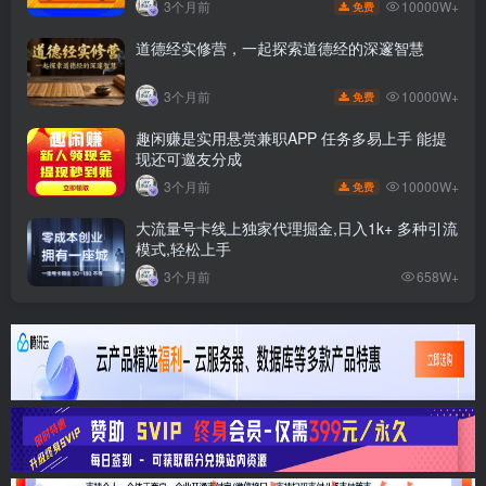
10000W+
3个月前
免费
道德经实修营，一起探索道德经的深邃智慧
10000W+
3个月前
免费
趣闲赚是实用悬赏兼职APP 任务多易上手 能提
现还可邀友分成
10000W+
3个月前
免费
大流量号卡线上独家代理掘金,日入1k+ 多种引流
模式,轻松上手
3个月前
658W+