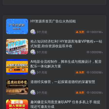
HY资源库首页广告位火热招租
10001W+
3个月前
免费
抢占知识经济红利! HY资源库海量VIP教程+一站
式加盟,助你资源收益双丰收
3个月前
10000W+
AI电影全流程制作，脚本生成与视频设计，配音
配乐一体化解决方案
10000W+
3个月前
免费
道德经实修营，一起探索道德经的深邃智慧
10000W+
3个月前
免费
趣闲赚是实用悬赏兼职APP 任务多易上手 能提
现还可邀友分成