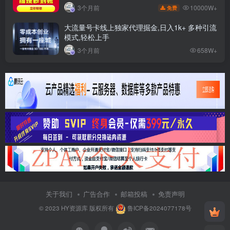
10000W+
3个月前
免费
大流量号卡线上独家代理掘金,日入1k+ 多种引流
模式,轻松上手
3个月前
658W+
关于我们
广告合作
邮箱投稿
免责声明
© 2023
HY资源库
版权所有
鲁ICP备2024077178号