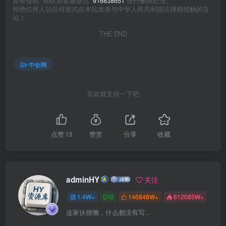
如有侵权, 请联系客服微信:
916838651
进行删除处理。
拒绝任何人以任何形式在本站发表与中华人民共和国法律相抵触的言
论！
THE END
中创网
喜欢就支持一下吧
点赞
13
赞赏
分享
收藏
adminHY
关注
1.4W+
0
146848W+
612085W+
这家伙很懒，什么都没有写...