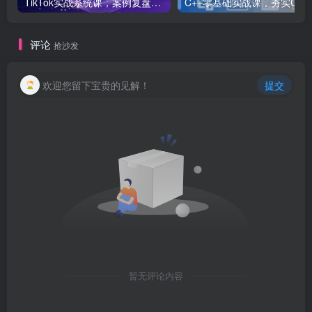
TikTok实战系统课，案例复盘、数据解析、运营执行，从0到1构建千万级电商体系（更新）
C++零基础实战课，夯实C语言基础、贯穿游戏
评论
抢沙发
欢迎您留下宝贵的见解！
提交
暂无评论内容