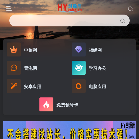
中创网
福缘网
冒泡网
学习办公
安卓应用
电脑应用
免费领号卡