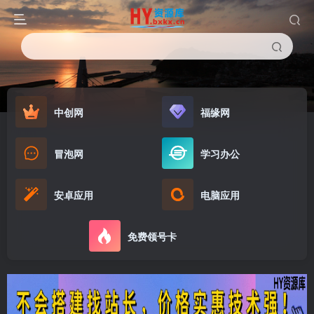
中创网
福缘网
冒泡网
学习办公
安卓应用
电脑应用
免费领号卡