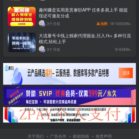
趣闲赚是实用悬赏兼职APP 任务多易上手 能提
现还可邀友分成
10000W+
3个月前
免费
大流量号卡线上独家代理掘金,日入1k+ 多种引流
模式,轻松上手
3个月前
658W+
关于我们
广告合作
邮箱投稿
免责声明