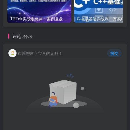
TikTok实战系统课，案例复盘、数据解析、运营执行，从0到1构建千万级电商体系（更新）
C++零基础实战课，夯实C语言基础、贯穿游戏
评论
抢沙发
欢迎您留下宝贵的见解！
提交