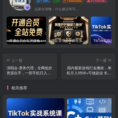
1.4W+
0
146848W+
612085W+
这家伙很懒，什么都没有写...
开通会员全站资源免费下载 开通VIP会员 HY资源库
团队管理必学课程系列，阿里巴巴“腿部三板斧”
上一篇
下一篇
演唱会-票务代理，全网低价
国内最新游戏打金搬砖，单
资源在手，一部手机日入两
机月入3500+可做副业 长期
千不是空谈
稳定
相关推荐