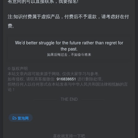
有意向的可以直接联系，我要报名!
注:知识付费属于虚拟产品，付费后不予退款，请考虑好在付
费,
We’d better struggle for the future rather than regret for
the past.
如果后悔过去，不如奋斗将来
©
版权声明
本站文章内容可能来源于网络, 仅供大家学习与参考,
如有侵权, 请联系客服微信:
916838651
进行删除处理。
拒绝任何人以任何形式在本站发表与中华人民共和国法律相抵触的言
论！
THE END
冒泡网
喜欢就支持一下吧