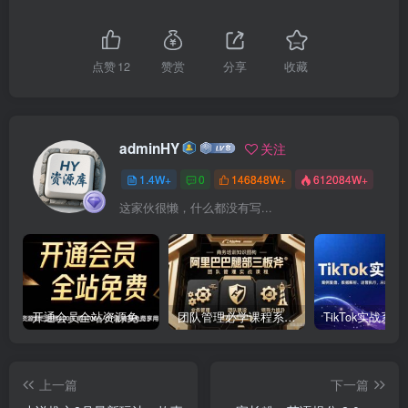
点赞
12
赞赏
分享
收藏
adminHY
关注
1.4W+
0
146848W+
612084W+
这家伙很懒，什么都没有写...
开通会员全站资源免费下载 开通VIP会员 HY资源库
团队管理必学课程系列，阿里巴巴“腿部三板斧”
上一篇
下一篇