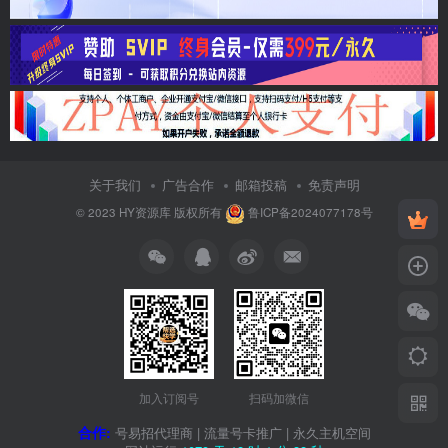
关于我们
广告合作
邮箱投稿
免责声明
© 2023
HY资源库
版权所有
鲁ICP备2024077178号
加入订阅号
扫码加微信
合作:
号易招代理商
|
流量号卡推广
|
永久主机空间