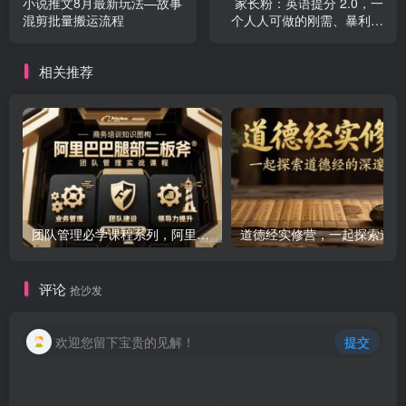
小说推文8月最新玩法—故事
家长粉：英语提分 2.0，一
混剪批量搬运流程
个人人可做的刚需、暴利、
超长期项目
相关推荐
团队管理必学课程系列，阿里巴巴“腿部三板斧”
道
评论
抢沙发
欢迎您留下宝贵的见解！
提交