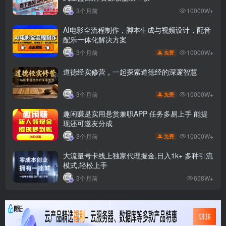
3个月前
10000W+
AI电影全流程制作，脚本生成与视频设计，配音
配乐一体化解决方案
10000W+
3个月前
免费
道德经实修营，一起探索道德经的深邃智慧
10000W+
3个月前
免费
趣闲赚是实用悬赏兼职APP 任务多易上手 能提
现还可邀友分成
10000W+
3个月前
免费
大流量号卡线上独家代理掘金,日入1k+ 多种引流
模式,轻松上手
3个月前
658W+