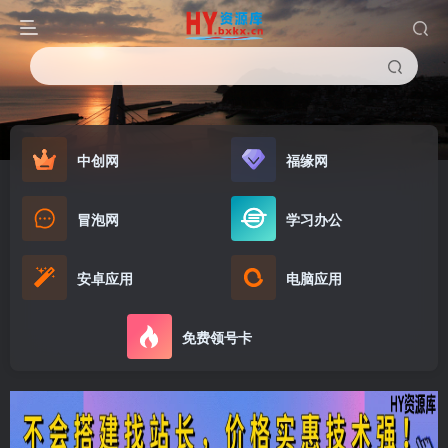
中创网
福缘网
冒泡网
学习办公
安卓应用
电脑应用
免费领号卡