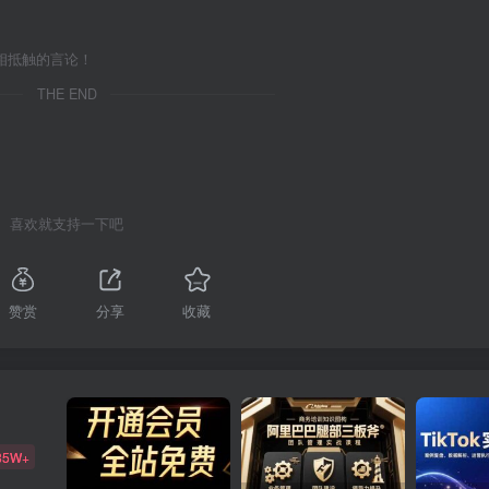
相抵触的言论！
THE END
喜欢就支持一下吧
赞赏
分享
收藏
85W+