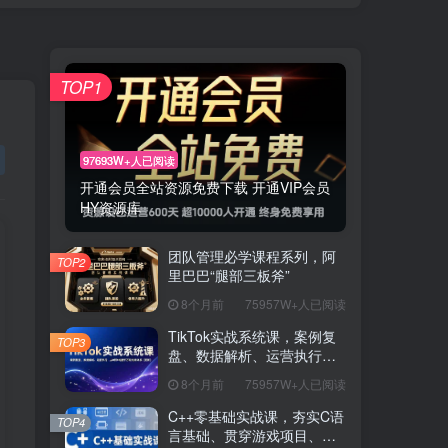
TOP1
97693W+人已阅读
开通会员全站资源免费下载 开通VIP会员
HY资源库
团队管理必学课程系列，阿
TOP2
里巴巴“腿部三板斧”
8个月前
75957W+人已阅读
TikTok实战系统课，案例复
TOP3
盘、数据解析、运营执行，
从0到1构建千万级电商体系
8个月前
75957W+人已阅读
（更新）
C++零基础实战课，夯实C语
TOP4
言基础、贯穿游戏项目、掌