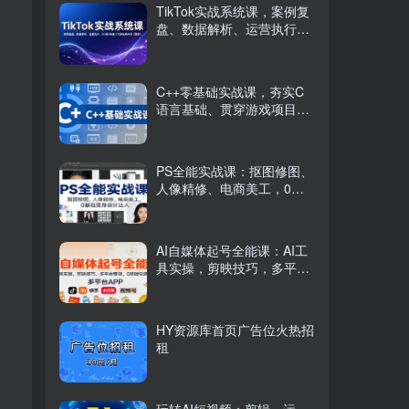
TikTok实战系统课，案例复
盘、数据解析、运营执行，
从0到1构建千万级电商体系
（更新）
C++零基础实战课，夯实C
语言基础、贯穿游戏项目、
掌握开发思维，学成可挑战
月薪15K+岗位
PS全能实战课：抠图修图、
人像精修、电商美工，0基
础变身设计达人
AI自媒体起号全能课：AI工
具实操，剪映技巧，多平台
带货，0基础快速变现
HY资源库首页广告位火热招
租