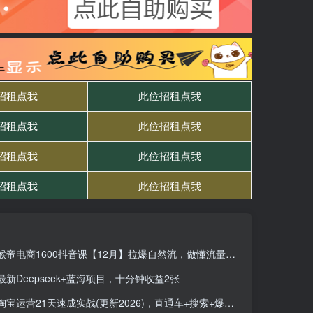
猴帝电商1600抖音课【12月】拉爆自然流，做懂流量的主播，快速掌握底层逻辑，自然流破圈攻略
最新Deepseek+蓝海项目，十分钟收益2张
淘宝运营21天速成实战(更新2026)，直通车+搜索+爆款全链路，新手快速实现店铺月入过万