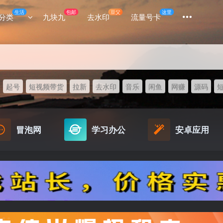
生活
包邮
豆父
这里
分类
九块九
去水印
流量号卡
起号
短视频带货
拉新
去水印
音乐
闲鱼
网赚
源码
冒泡网
学习办公
安卓应用