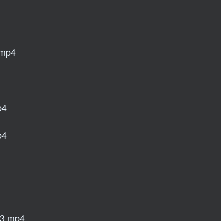
mp4
4
4
.mp4