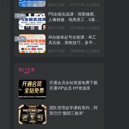
握开发思维，学成可挑战月
8个月前
67577W+人已阅读
薪15K+岗位
PS全能实战课：抠图修图、
TOP5
人像精修、电商美工，0基础
变身设计达人
8个月前
65768W+人已阅读
AI自媒体起号全能课：AI工
TOP6
具实操，剪映技巧，多平台
带货，0基础快速变现
8个月前
36458W+人已阅读
热门文章
开通会员全站资源免费下载
开通VIP会员 HY资源库
团队管理必学课程系列，阿
里巴巴“腿部三板斧”