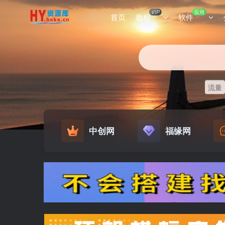
VIP
应用
首页
教程
软件
流量
中创网
福缘网