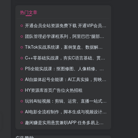
热门文章
开通会员全站资源免费下载 开通VIP会员 HY资源库
团队管理必学课程系列，阿里巴巴“腿部三板斧”
TikTok实战系统课，案例复盘、数据解析、运营执行，从0到1构建千万级电商体系（更新）
C++零基础实战课，夯实C语言基础、贯穿游戏项目、掌握开发思维，学成可挑战月薪15K+岗位
PS全能实战课：抠图修图、人像精修、电商美工，0基础变身设计达人
AI自媒体起号全能课：AI工具实操，剪映技巧，多平台带货，0基础快速变现
HY资源库首页广告位火热招租
玩转AI短视频：剪辑、运营、直播一站式教学，轻松打造流量神话
AI电影全流程制作，脚本生成与视频设计，配音配乐一体化解决方案
趣闲赚是实用悬赏兼职APP 任务多易上手 能提现还可邀友分成
广告赞助