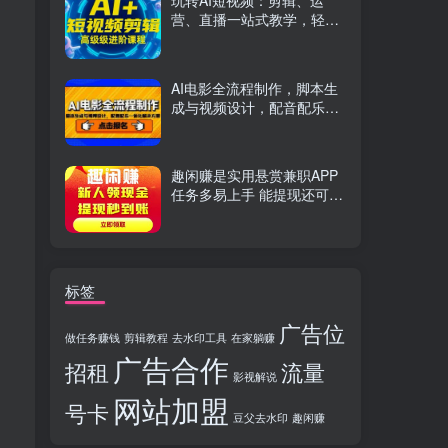
玩转AI短视频：剪辑、运
营、直播一站式教学，轻松
打造流量神话
AI电影全流程制作，脚本生
成与视频设计，配音配乐一
体化解决方案
趣闲赚是实用悬赏兼职APP
任务多易上手 能提现还可邀
友分成
标签
广告位
做任务赚钱
剪辑教程
去水印工具
在家躺赚
广告合作
招租
流量
影视解说
网站加盟
号卡
豆父去水印
趣闲赚