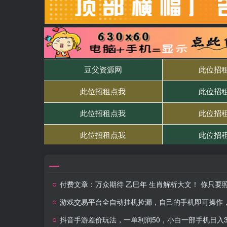
付费文章：万众期待 乙巳年 生肖解析大文！ 你只要照着做，一整年都会财福顺利 (超细节整理
游戏交易平台全自动挂机捡漏，自己的手机即可操作，当天操作当天见到结
抖音手游差价玩法，一单利润50，小白一部手机日入3000