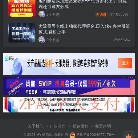
趣闲赚是实用悬赏兼职APP 任务多易上手 能提
现还可邀友分成
10000W+
3个月前
免费
大流量号卡线上独家代理掘金,日入1k+ 多种引流
模式,轻松上手
3个月前
658W+
关于我们
广告合作
邮箱投稿
免责声明
© 2023
HY资源库
版权所有
鲁ICP备2024077178号