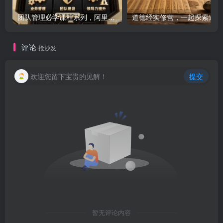
团队管理必学课程系列，阿里巴巴“腿部三板斧”
道
评论
抢沙发
欢迎您留下宝贵的见解！
提交
暂无评论内容