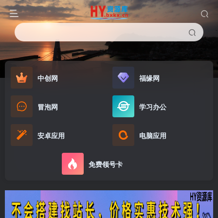
中创网
福缘网
冒泡网
学习办公
安卓应用
电脑应用
免费领号卡