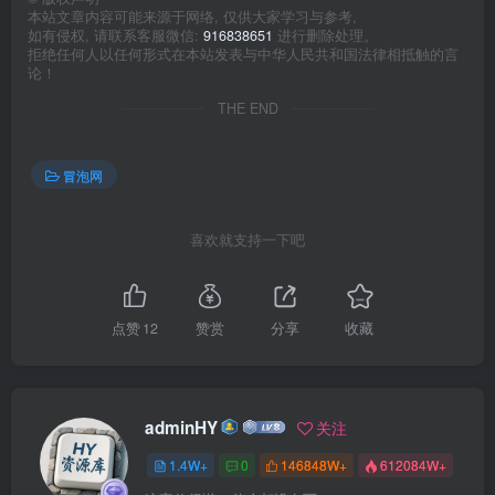
本站文章内容可能来源于网络, 仅供大家学习与参考,
如有侵权, 请联系客服微信:
916838651
进行删除处理。
拒绝任何人以任何形式在本站发表与中华人民共和国法律相抵触的言
论！
THE END
冒泡网
喜欢就支持一下吧
点赞
12
赞赏
分享
收藏
adminHY
关注
1.4W+
0
146848W+
612084W+