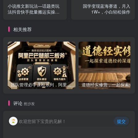
小说推文新玩法—话题类玩
国学变现蓝海赛道，月入
法抖音快手批量搬运实操
1W+，小白轻松操作
【手机版】
相关推荐
团队管理必学课程系列，阿里巴巴“腿部三板斧”
道
评论
抢沙发
欢迎您留下宝贵的见解！
提交