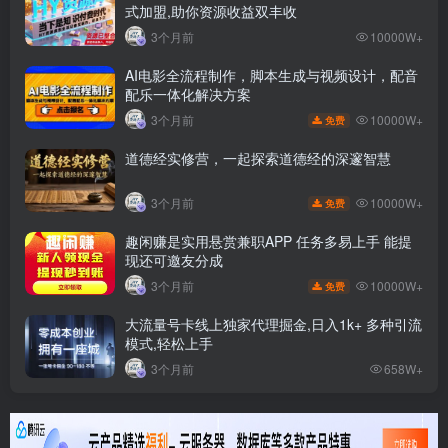
式加盟,助你资源收益双丰收
3个月前
10000W+
AI电影全流程制作，脚本生成与视频设计，配音
配乐一体化解决方案
10000W+
3个月前
免费
道德经实修营，一起探索道德经的深邃智慧
10000W+
3个月前
免费
趣闲赚是实用悬赏兼职APP 任务多易上手 能提
现还可邀友分成
10000W+
3个月前
免费
大流量号卡线上独家代理掘金,日入1k+ 多种引流
模式,轻松上手
3个月前
658W+