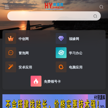
中创网
福缘网
冒泡网
学习办公
安卓应用
电脑应用
免费领号卡