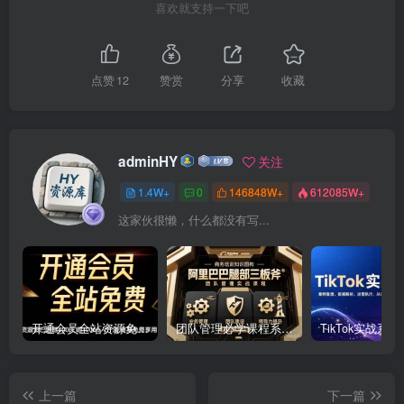
喜欢就支持一下吧
点赞
12
赞赏
分享
收藏
adminHY
关注
1.4W+
0
146848W+
612085W+
这家伙很懒，什么都没有写...
开通会员全站资源免费下载 开通VIP会员 HY资源库
团队管理必学课程系列，阿里巴巴“腿部三板斧”
上一篇
下一篇