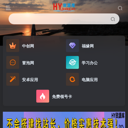
中创网
福缘网
冒泡网
学习办公
安卓应用
电脑应用
免费领号卡