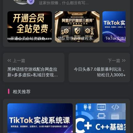
这家伙很懒，什么都没有写...
开通会员全站资源免费下载 开通VIP会员 HY资源库
团队管理必学课程系列，阿里巴巴“腿部三板斧”
上一篇
下一篇
黑神话悟空游戏配合网盘拉
今日头条7.0最新暴利玩法，
新+多多虚拟+私域日变现
轻松日入3000+
3000+赚快钱方法。…
相关推荐