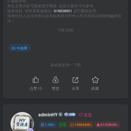
©
版权声明
本站文章内容可能来源于网络, 仅供大家学习与参考,
如有侵权, 请联系客服微信:
916838651
进行删除处理。
拒绝任何人以任何形式在本站发表与中华人民共和国法律相抵触的言
论！
THE END
中创网
喜欢就支持一下吧
点赞
13
赞赏
分享
收藏
adminHY
关注
1.4W+
0
146848W+
612084W+