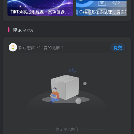
TikTok实战系统课，案例复盘、数据解析、运营执行，从0到1构建千万级电商体系（更新）
C++零基础实战课，夯实C语言基础、贯穿游戏
评论
抢沙发
欢迎您留下宝贵的见解！
提交
暂无评论内容