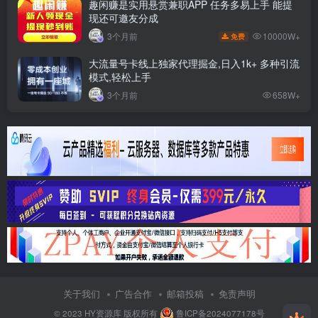
趣闲赚是实用悬赏兼职APP 任务多易上手 能提
现还可邀友分成
10000W+
3个月前
免费
大流量号卡线上独家代理掘金,日入1k+ 多种引流
模式,轻松上手
3个月前
658W+
关于我们
广告合作
邮箱投稿
免责声明
© 2023
HY资源库
版权所有
鲁ICP备2024077178号