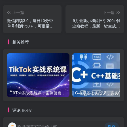
上一篇
下一篇
微信阅读3.0，每日10分钟，
9月最新小和尚日引200+创
单号利润150＋，可批量放
业粉教程，最新一键生成工
大操作，简单0成本
具3分钟一条，日稳定…
相关推荐
TikTok实战系统课，案例复盘、数据解析、运营执行，从0到1构建千万级电商体系（更新）
C++零基础实战课，夯实C语言基础、贯穿游戏
评论
抢沙发
欢迎您留下宝贵的见解！
提交