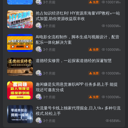
10001W+
3个月前
免费
抢占知识经济红利! HY资源库海量VIP教程+一站
式加盟,助你资源收益双丰收
3个月前
10000W+
AI电影全流程制作，脚本生成与视频设计，配音
配乐一体化解决方案
10000W+
3个月前
免费
道德经实修营，一起探索道德经的深邃智慧
10000W+
3个月前
免费
趣闲赚是实用悬赏兼职APP 任务多易上手 能提
现还可邀友分成
10000W+
3个月前
免费
大流量号卡线上独家代理掘金,日入1k+ 多种引流
模式,轻松上手
3个月前
658W+