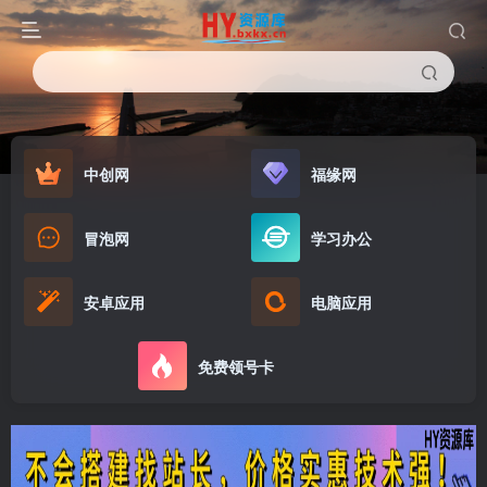
中创网
福缘网
冒泡网
学习办公
安卓应用
电脑应用
免费领号卡