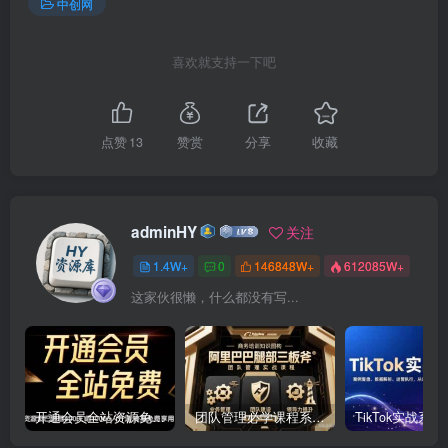
中创网
喜欢就支持一下吧
点赞
13
赞赏
分享
收藏
adminHY
关注
1.4W+
0
146848W+
612085W+
这家伙很懒，什么都没有写...
开通会员全站资源免费下载 开通VIP会员 HY资源库
团队管理必学课程系列，阿里巴巴“腿部三板斧”