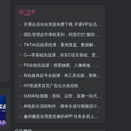
热门文章
开通会员全站资源免费下载 开通VIP会员 HY资源库
团队管理必学课程系列，阿里巴巴“腿部三板斧”
TikTok实战系统课，案例复盘、数据解析、运营执行，从0到1构建千万级电商体系（更新）
C++零基础实战课，夯实C语言基础、贯穿游戏项目、掌握开发思维，学成可挑战月薪15K+岗位
PS全能实战课：抠图修图、人像精修、电商美工，0基础变身设计达人
AI自媒体起号全能课：AI工具实操，剪映技巧，多平台带货，0基础快速变现
HY资源库首页广告位火热招租
玩转AI短视频：剪辑、运营、直播一站式教学，轻松打造流量神话
AI电影全流程制作，脚本生成与视频设计，配音配乐一体化解决方案
趣闲赚是实用悬赏兼职APP 任务多易上手 能提现还可邀友分成
TikTok实战系统课，案例复盘、数据解析、运营执行，从0到1构建千万级电商体系（更新）
C++零基础实战课，夯实C语言基础、贯穿游戏项目、掌握开发思维，学成可挑战月薪15K+岗位
PS全能实战课：抠图修图、人像精修、电商美工，0基础变身设计达人
广告赞助