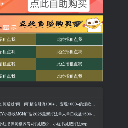
如何通过“问一问”精准引流100+， 变现1000+的爆款问答实操方法
DY小游戏MCN广告2025最新打法单人单日收益1500-2000背靠大平台新手小白…
小红书保姆级养号+打减肥粉，小红书减肥打法sop