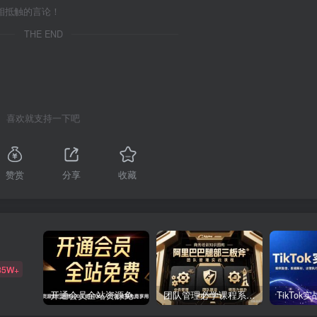
相抵触的言论！
THE END
喜欢就支持一下吧
赞赏
分享
收藏
85W+
开通会员全站资源免费下载 开通VIP会员 HY资源库
团队管理必学课程系列，阿里巴巴“腿部三板斧”