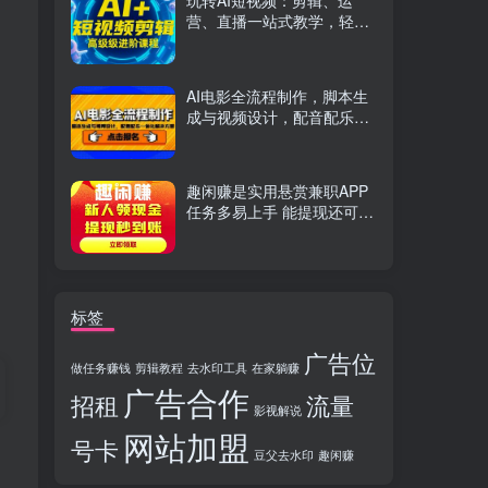
玩转AI短视频：剪辑、运
营、直播一站式教学，轻松
打造流量神话
AI电影全流程制作，脚本生
成与视频设计，配音配乐一
体化解决方案
趣闲赚是实用悬赏兼职APP
任务多易上手 能提现还可邀
友分成
标签
广告位
做任务赚钱
剪辑教程
去水印工具
在家躺赚
广告合作
招租
流量
影视解说
网站加盟
号卡
豆父去水印
趣闲赚