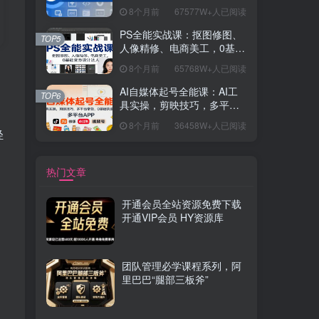
握开发思维，学成可挑战月
8个月前
67577W+人已阅读
薪15K+岗位
PS全能实战课：抠图修图、
TOP5
人像精修、电商美工，0基础
变身设计达人
8个月前
65768W+人已阅读
AI自媒体起号全能课：AI工
TOP6
具实操，剪映技巧，多平台
带货，0基础快速变现
8个月前
36458W+人已阅读
轻
热门文章
开通会员全站资源免费下载
开通VIP会员 HY资源库
团队管理必学课程系列，阿
里巴巴“腿部三板斧”