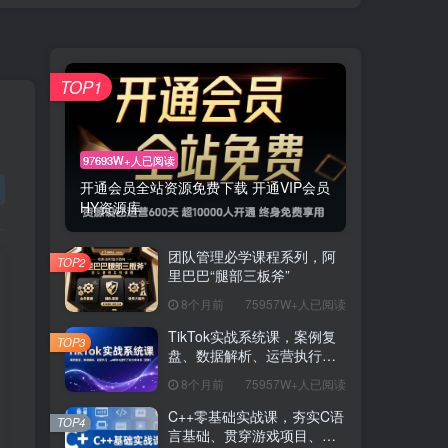
TOP1
97693W+人已阅读
开通会员全站资源免费下载 开通VIP会员
HY资源库
团队管理必学课程系列，阿
TOP2
里巴巴“腿部三板斧”
8个月前
75957W+人已阅读
TikTok实战系统课，案例复
TOP3
盘、数据解析、运营执行，
从0到1构建千万级电商体系
8个月前
75957W+人已阅读
（更新）
C++零基础实战课，夯实C语
TOP4
言基础、贯穿游戏项目、掌