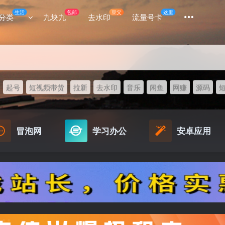
生活
包邮
豆父
这里
分类
九块九
去水印
流量号卡
起号
短视频带货
拉新
去水印
音乐
闲鱼
网赚
源码
冒泡网
学习办公
安卓应用