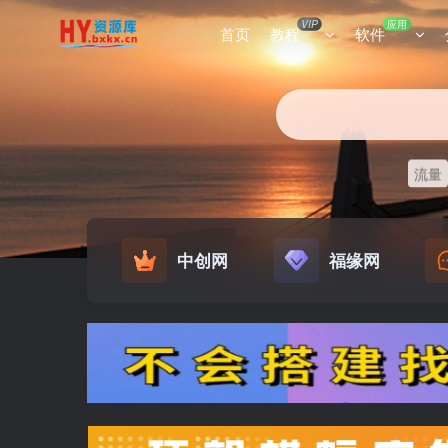
VIP
应用
首页
教程
软件
流量
中创网
福缘网