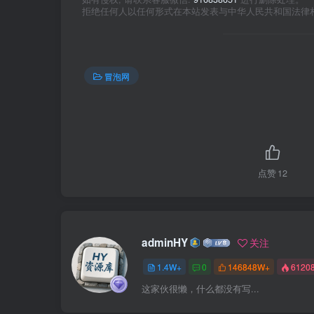
拒绝任何人以任何形式在本站发表与中华人民共和国法律
冒泡网
点赞
12
adminHY
关注
1.4W+
0
146848W+
6120
这家伙很懒，什么都没有写...