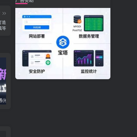
篇
打造
域等
2025出海新机遇(社媒+独立站),海外新机遇,实现独立站的高效运营与出海
室内外AI设计课,一站式覆盖建筑,室内,景观,平面,展陈五大热门品类,解锁设计行业的全新可能