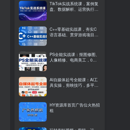
TikTok实战系统课，案例复
盘、数据解析、运营执行，
从0到1构建千万级电商体系
（更新）
C++零基础实战课，夯实C
语言基础、贯穿游戏项目、
掌握开发思维，学成可挑战
月薪15K+岗位
PS全能实战课：抠图修图、
人像精修、电商美工，0基
础变身设计达人
AI自媒体起号全能课：AI工
具实操，剪映技巧，多平台
带货，0基础快速变现
HY资源库首页广告位火热招
租