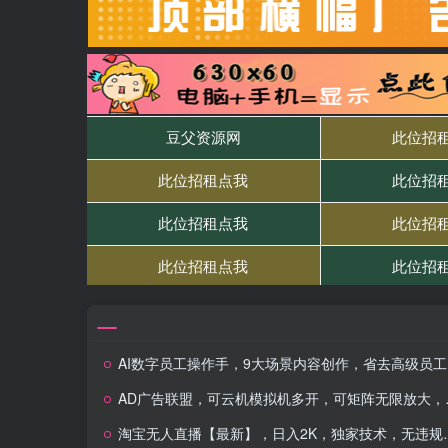
AI数字员工操作手，9大场景内容创作，省去高级员工工资，掌握GPT调数心流
AD广告联盟，可云机模拟机多开，可矩阵无限放大，单机单日500+，新手…
淘宝无人直播【最新】，日入2K，独家技术，无违规无封号，可矩阵，长期…