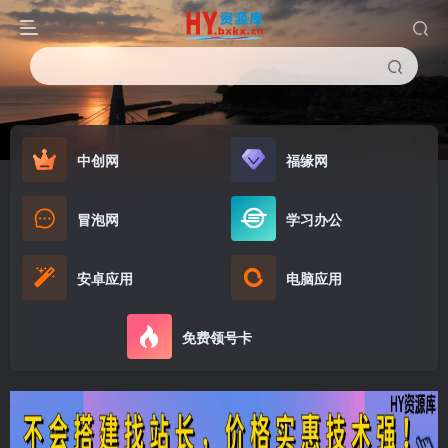
中创网
福缘网
冒泡网
学习办公
安卓应用
电脑应用
免费领号卡