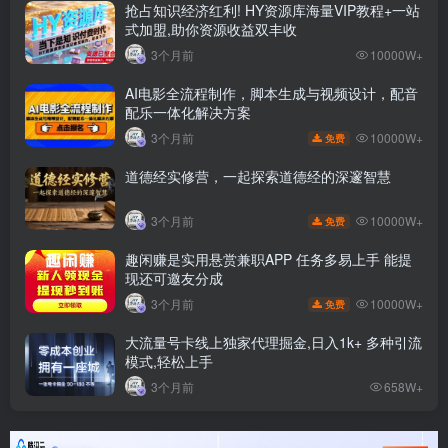
抢占知识经济红利! HY资源库海量VIP教程+一站
式加盟,助你资源收益双丰收
3个月前
10000W+
AI电影全流程制作，脚本生成与视频设计，配音
配乐一体化解决方案
10000W+
3个月前
免费
道德经实修营，一起探索道德经的深邃智慧
10000W+
3个月前
免费
趣闲赚是实用悬赏兼职APP 任务多易上手 能提
现还可邀友分成
10000W+
3个月前
免费
大流量号卡线上独家代理掘金,日入1k+ 多种引流
模式,轻松上手
3个月前
658W+