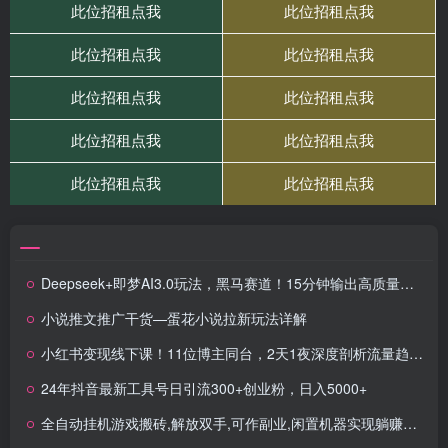
Deepseek+即梦AI3.0玩法，黑马赛道！15分钟输出高质量爆款视频，一条作品涨粉5W+
小说推文推广干货—蛋花小说拉新玩法详解
小红书变现线下课！11位博主同台，2天1夜深度剖析流量趋势与生态布局
24年抖音最新工具号日引流300+创业粉，日入5000+
全自动挂机游戏搬砖,解放双手,可作副业,闲置机器实现躺赚500+