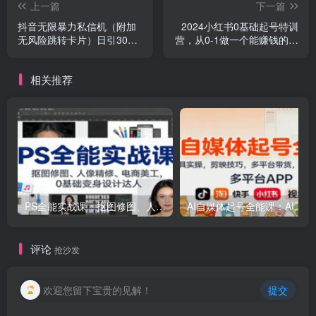
上一篇
下一篇
抖音无限暴力私信机（附加
2024小红书0基础起号特训
无风险跳转卡片）日引300
营，从0-1做一个能赚钱的博
＋精准粉
主（17节课）
相关推荐
PS全能实战课：抠图修图、人像精修、电商美工，0基础变身设计达人
AI自媒体起号
评论
抢沙发
欢迎您留下宝贵的见解！
提交