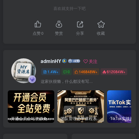
喜欢就支持一下吧
点赞
0
赞赏
分享
收藏
adminHY
关注
1.4W+
0
146848W+
612084W+
这家伙很懒，什么都没有写...
开通会员全站资源免费下载 开通VIP会员 HY资源库
团队管理必学课程系列，阿里巴巴“腿部三板斧”