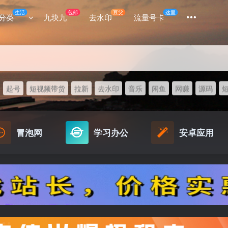
生活
包邮
豆父
这里
分类
九块九
去水印
流量号卡
起号
短视频带货
拉新
去水印
音乐
闲鱼
网赚
源码
冒泡网
学习办公
安卓应用