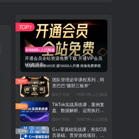
TOP1
97693W+人已阅读
开通会员全站资源免费下载 开通VIP会员
HY资源库
团队管理必学课程系列，阿
TOP2
里巴巴“腿部三板斧”
8个月前
75957W+人已阅读
TikTok实战系统课，案例复
TOP3
盘、数据解析、运营执行，
从0到1构建千万级电商体系
8个月前
75957W+人已阅读
（更新）
C++零基础实战课，夯实C语
TOP4
言基础、贯穿游戏项目、掌