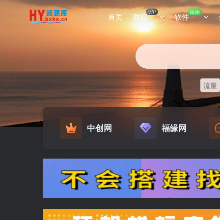
VIP
应用
首页
教程
软件
流量
中创网
福缘网