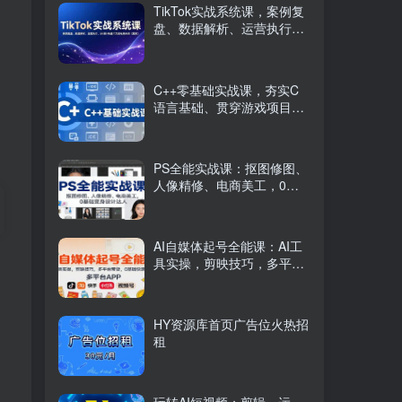
TikTok实战系统课，案例复
盘、数据解析、运营执行，
从0到1构建千万级电商体系
（更新）
C++零基础实战课，夯实C
语言基础、贯穿游戏项目、
掌握开发思维，学成可挑战
月薪15K+岗位
PS全能实战课：抠图修图、
人像精修、电商美工，0基
础变身设计达人
AI自媒体起号全能课：AI工
具实操，剪映技巧，多平台
带货，0基础快速变现
HY资源库首页广告位火热招
租