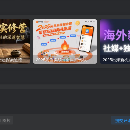
道德经实修营，一起探索道德经的深邃智慧
2025闲鱼实战掘金课,带你纵横闲鱼店,零起点多维度打造全能玩家
图片
提交评