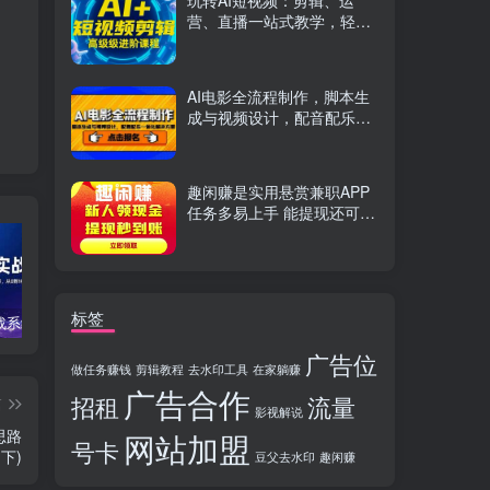
玩转AI短视频：剪辑、运
营、直播一站式教学，轻松
打造流量神话
AI电影全流程制作，脚本生
成与视频设计，配音配乐一
体化解决方案
趣闲赚是实用悬赏兼职APP
任务多易上手 能提现还可邀
友分成
标签
TikTok实战系统课，案例复盘、数据解析、运营执行，从0到1构建千万级电商体系（更新）
C++零基础实战课，夯实C语言基础、贯穿游戏项目、掌握开发思维，学成可挑战月薪15K+岗位
PS全能实战课：抠图修图、人像精修、电商美工，0基础变身设计达人
广告位
做任务赚钱
剪辑教程
去水印工具
在家躺赚
广告合作
招租
流量
篇
影视解说
思路
网站加盟
号卡
(下)
豆父去水印
趣闲赚