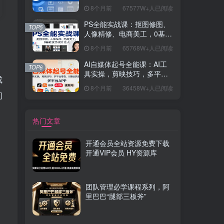
握开发思维，学成可挑战月
8个月前
67577W+人已阅读
薪15K+岗位
PS全能实战课：抠图修图、
TOP5
人像精修、电商美工，0基础
变身设计达人
8个月前
65768W+人已阅读
AI自媒体起号全能课：AI工
TOP6
具实操，剪映技巧，多平台
成
带货，0基础快速变现
8个月前
36458W+人已阅读
间
热门文章
开通会员全站资源免费下载
开通VIP会员 HY资源库
团队管理必学课程系列，阿
里巴巴“腿部三板斧”