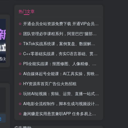
热门文章
开通会员全站资源免费下载 开通VIP会员 HY资源库
团队管理必学课程系列，阿里巴巴“腿部三板斧”
TikTok实战系统课，案例复盘、数据解析、运营执行，从0到1构建千万级电商体系（更新）
C++零基础实战课，夯实C语言基础、贯穿游戏项目、掌握开发思维，学成可挑战月薪15K+岗位
2025出海新机遇(社媒+独立站),海外新机遇,实现独立站的高效运营与出海
室内外AI设计课,一站式覆盖建筑,室内,景观,平面,展陈五大热门品类,解锁设计行业的全新可能
PS全能实战课：抠图修图、人像精修、电商美工，0基础变身设计达人
AI自媒体起号全能课：AI工具实操，剪映技巧，多平台带货，0基础快速变现
HY资源库首页广告位火热招租
玩转AI短视频：剪辑、运营、直播一站式教学，轻松打造流量神话
AI电影全流程制作，脚本生成与视频设计，配音配乐一体化解决方案
趣闲赚是实用悬赏兼职APP 任务多易上手 能提现还可邀友分成
论
广告赞助