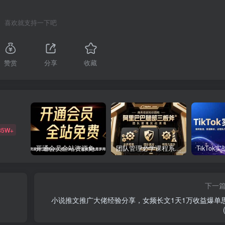
喜欢就支持一下吧
赞赏
分享
收藏
85W+
开通会员全站资源免费下载 开通VIP会员 HY资源库
团队管理必学课程系列，阿里巴巴“腿部三板斧”
下一
小说推文推广大佬经验分享，女频长文1天1万收益爆单