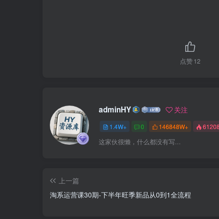
点赞
12
adminHY
关注
1.4W+
0
146848W+
6120
这家伙很懒，什么都没有写...
上一篇
淘系运营课30期-下半年旺季新品从0到1全流程