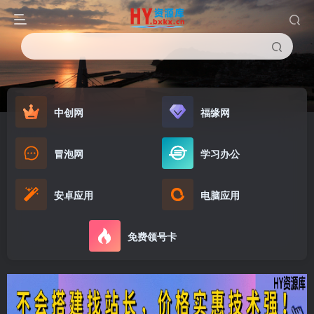
中创网
福缘网
冒泡网
学习办公
安卓应用
电脑应用
免费领号卡