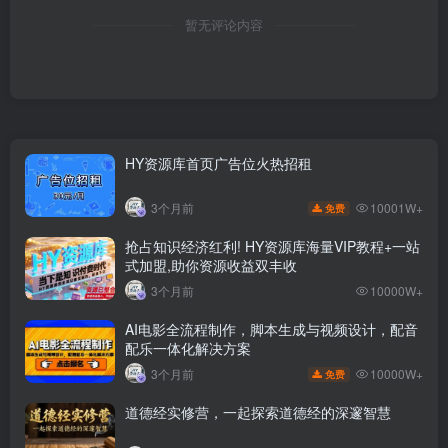
暂无评论内容
HY资源库首页广告位火热招租
10001W+
3个月前
免费
抢占知识经济红利! HY资源库海量VIP教程+一站
式加盟,助你资源收益双丰收
3个月前
10000W+
AI电影全流程制作，脚本生成与视频设计，配音
配乐一体化解决方案
10000W+
3个月前
免费
道德经实修营，一起探索道德经的深邃智慧