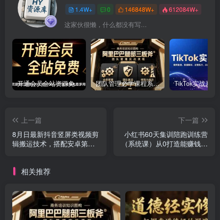
1.4W+
0
146848W+
612084W+
这家伙很懒，什么都没有写...
开通会员全站资源免费下载 开通VIP会员 HY资源库
团队管理必学课程系列，阿里巴巴“腿部三板斧”
上一篇
下一篇
8月日最新抖音竖屏类视频剪
小红书60天集训陪跑训练营
辑搬运技术，搭配安卓第三
（系统课）从0打造能赚钱的
方软件操作
账号
相关推荐