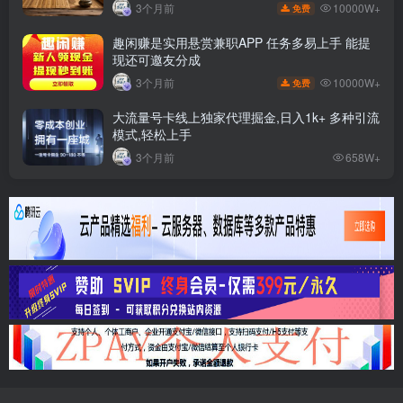
10000W+
3个月前
免费
趣闲赚是实用悬赏兼职APP 任务多易上手 能提
现还可邀友分成
10000W+
3个月前
免费
大流量号卡线上独家代理掘金,日入1k+ 多种引流
模式,轻松上手
3个月前
658W+