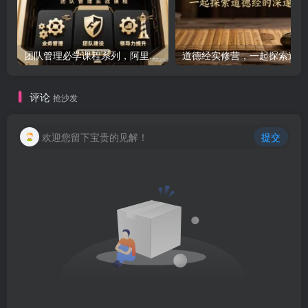
团队管理必学课程系列，阿里巴巴“腿部三板斧”
道
评论
抢沙发
欢迎您留下宝贵的见解！
提交