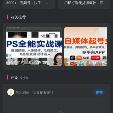
3000+，视频号，快手，不
门槛打造无货源爆款，可复
露脸直播.次日结算
制放大做店群
相关推荐
PS全能实战课：抠图修图、人像精修、电商美工，0基础变身设计达人
AI自媒体起号
评论
抢沙发
欢迎您留下宝贵的见解！
提交