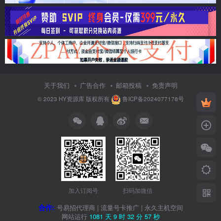
关于我们
广告合作
邮箱投稿
免责声明
© 2023
HY资源库
版权所有
鲁ICP备2024077178号
加入订阅号
扫码加微信
合作:
号易招代理商
|
流量号卡推广
|
永久主机空间
网站运行
1081 天
9 时
32 分
57 秒