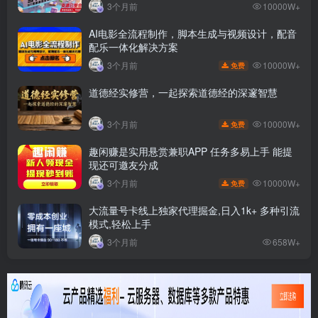
3个月前
10000W+
AI电影全流程制作，脚本生成与视频设计，配音
配乐一体化解决方案
10000W+
3个月前
免费
道德经实修营，一起探索道德经的深邃智慧
10000W+
3个月前
免费
趣闲赚是实用悬赏兼职APP 任务多易上手 能提
现还可邀友分成
10000W+
3个月前
免费
大流量号卡线上独家代理掘金,日入1k+ 多种引流
模式,轻松上手
3个月前
658W+