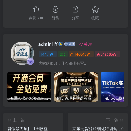
点赞
600
赞赏
分享
收藏
adminHY
关注
1.4W+
0
146848W+
612085W+
这家伙很懒，什么都没有写...
开通会员全站资源免费下载 开通VIP会员 HY资源库
团队管理必学课程系列，阿里巴巴“腿部三板斧”
上一篇
下一篇
暑假暴力项目 1天收益
京东无货源精细化特训营，0