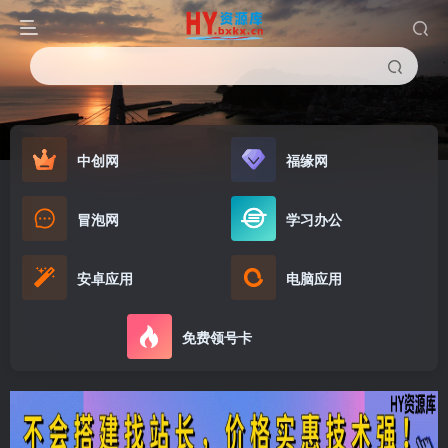
中创网
福缘网
冒泡网
学习办公
安卓应用
电脑应用
免费领号卡