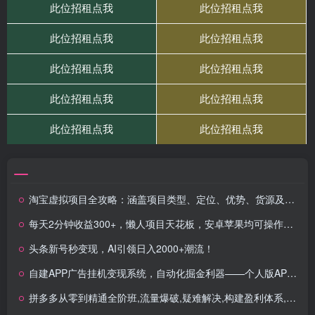
淘宝虚拟项目全攻略：涵盖项目类型、定位、优势、货源及开店流程等
每天2分钟收益300+，懒人项目天花板，安卓苹果均可操作，多种方式扩大收益（抢首码）
头条新号秒变现，AI引领日入2000+潮流！
自建APP广告挂机变现系统，自动化掘金利器——个人版APP广告挂机项目搭建指南
拼多多从零到精通全阶班,流量爆破,疑难解决,构建盈利体系,单店月销破百万(更新2026)