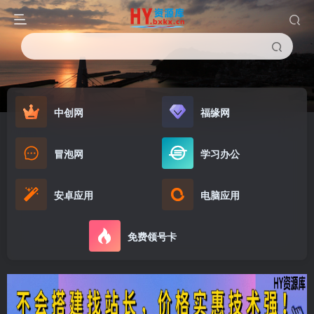
中创网
福缘网
冒泡网
学习办公
安卓应用
电脑应用
免费领号卡