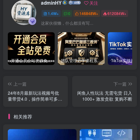
adminHY
关注
1.4W+
0
146848W+
612084W+
这家伙很懒，什么都没有写...
开通会员全站资源免费下载 开通VIP会员 HY资源库
团队管理必学课程系列，阿里巴巴“腿部三板斧”
上一篇
下一篇
24年8月最新玩法视频号批
闲鱼人性玩法 无需屯货 日入
量带货4.0，操作简单可多号
1000+ 激发贪欲 复购不断
账号分发，附全套落…
相关推荐