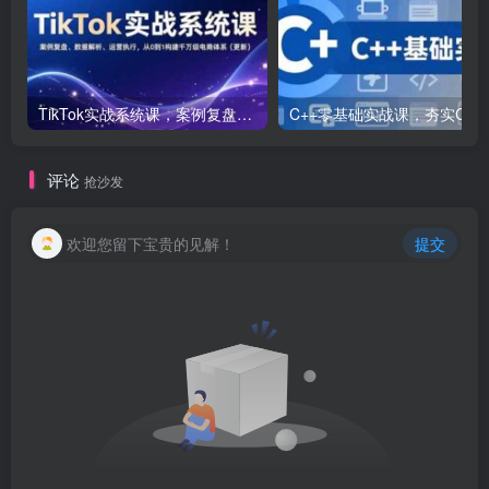
TikTok实战系统课，案例复盘、数据解析、运营执行，从0到1构建千万级电商体系（更新）
C++零基础实战课，夯实C语言基础、贯穿游戏
评论
抢沙发
欢迎您留下宝贵的见解！
提交