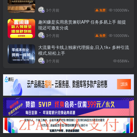
10000W+
3个月前
免费
趣闲赚是实用悬赏兼职APP 任务多易上手 能提
现还可邀友分成
10000W+
3个月前
免费
大流量号卡线上独家代理掘金,日入1k+ 多种引流
模式,轻松上手
3个月前
658W+