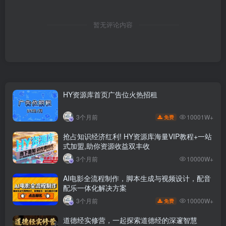
暂无评论内容
HY资源库首页广告位火热招租
10001W+
3个月前
免费
抢占知识经济红利! HY资源库海量VIP教程+一站
式加盟,助你资源收益双丰收
3个月前
10000W+
AI电影全流程制作，脚本生成与视频设计，配音
配乐一体化解决方案
10000W+
3个月前
免费
道德经实修营，一起探索道德经的深邃智慧