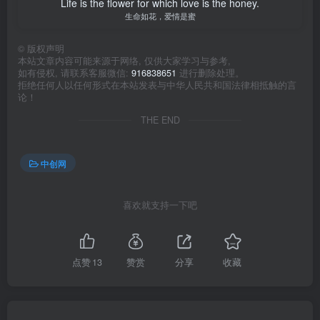
Life is the flower for which love is the honey.
生命如花，爱情是蜜
©
版权声明
本站文章内容可能来源于网络, 仅供大家学习与参考,
如有侵权, 请联系客服微信:
916838651
进行删除处理。
拒绝任何人以任何形式在本站发表与中华人民共和国法律相抵触的言
论！
THE END
中创网
喜欢就支持一下吧
点赞
13
赞赏
分享
收藏