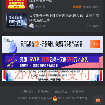
现还可邀友分成
10000W+
3个月前
免费
大流量号卡线上独家代理掘金,日入1k+ 多种引流
模式,轻松上手
3个月前
658W+
关于我们
广告合作
邮箱投稿
免责声明
© 2023
HY资源库
版权所有
鲁ICP备2024077178号