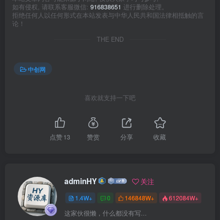
如有侵权, 请联系客服微信:
916838651
进行删除处理。
拒绝任何人以任何形式在本站发表与中华人民共和国法律相抵触的言
论！
THE END
中创网
喜欢就支持一下吧
点赞
13
赞赏
分享
收藏
adminHY
关注
1.4W+
0
146848W+
612084W+
这家伙很懒，什么都没有写...