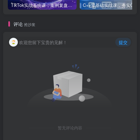
TikTok实战系统课，案例复盘、数据解析、运营执行，从0到1构建千万级电商体系（更新）
C++零基础实战课，夯实C语言基础、贯穿游戏
评论
抢沙发
欢迎您留下宝贵的见解！
提交
暂无评论内容