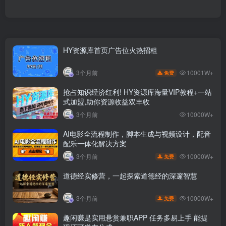
HY资源库首页广告位火热招租
10001W+
3个月前
免费
抢占知识经济红利! HY资源库海量VIP教程+一站
式加盟,助你资源收益双丰收
3个月前
10000W+
AI电影全流程制作，脚本生成与视频设计，配音
配乐一体化解决方案
10000W+
3个月前
免费
道德经实修营，一起探索道德经的深邃智慧
10000W+
3个月前
免费
趣闲赚是实用悬赏兼职APP 任务多易上手 能提