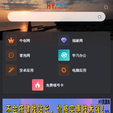
中创网
福缘网
冒泡网
学习办公
安卓应用
电脑应用
免费领号卡