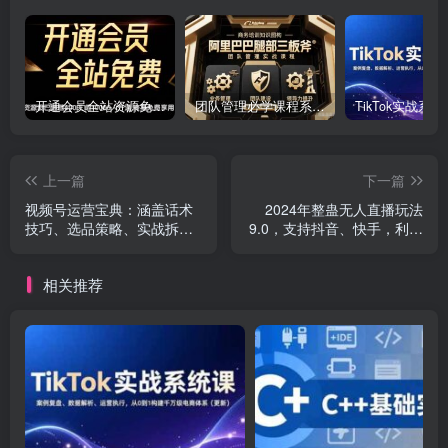
开通会员全站资源免费下载 开通VIP会员 HY资源库
团队管理必学课程系列，阿里巴巴“腿部三板斧”
上一篇
下一篇
视频号运营宝典：涵盖话术
2024年整蛊无人直播玩法
技巧、选品策略、实战拆解
9.0，支持抖音、快手，利用
爆款直播案例
矢重闪光+狮子王…
相关推荐