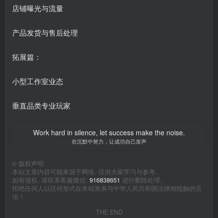
店铺曝光与流量
产品发货与售后处理
拓展篇：
小型工作室业态
垂直品类专业玩家
Work hard in silence, let success make the noise.
在沉默中努力，让成功自己发声
©
版权声明
本站文章内容可能来源于网络, 仅供大家学习与参考,
如有侵权, 请联系客服微信:
916838651
进行删除处理。
拒绝任何人以任何形式在本站发表与中华人民共和国法律相抵触的言
论！
THE END