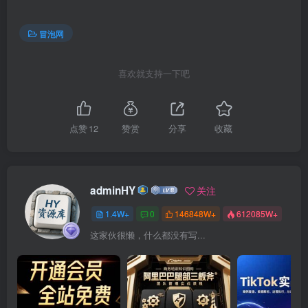
冒泡网
喜欢就支持一下吧
点赞
12
赞赏
分享
收藏
adminHY
关注
1.4W+
0
146848W+
612085W+
这家伙很懒，什么都没有写...