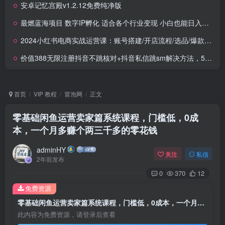
安卓记忆宫殿v1.2.12免费纯净版
最燃蓝海项目 数字IP孵化 适合各个行业变现 小白也能日入5位数
2024小红书电商实战运营课：账号搭建/开店流程/选品/爆款笔记/截流/变现
价值388无限注册抖音不跳核对+抖音私信跳sm解决方法，5月最新抖音跳核对技术
首页
VIP 教程
冒泡网
正文
零基础闲鱼运营卖家篇系统课程，门槛低，0成
本，一个月多赚个两三千多的零花钱
adminHY
关注
私信
2年前发布
0
370
12
免费资源
零基础闲鱼运营卖家篇系统课程，门槛低，0成本，一个月多赚个两三千多的零花钱
此内容为免费资源，请登录后查看