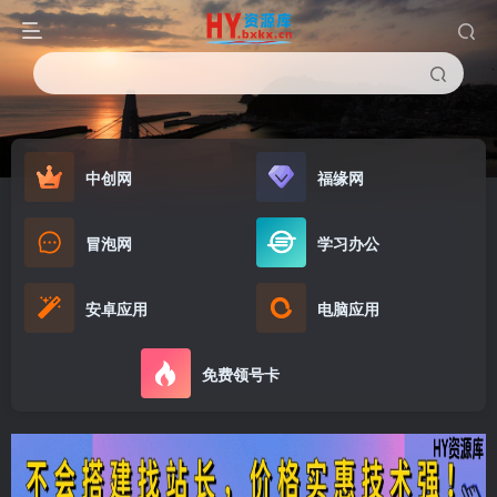
中创网
福缘网
冒泡网
学习办公
安卓应用
电脑应用
免费领号卡