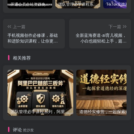
开通会员全站资源免费下载 开通VIP会员 HY资源库
团队管理必学课程系列，阿里巴巴“腿部三板斧”
上一篇
下一篇
手机视频创作必修课，基础
全新蓝海赛道-ai育儿视频，
和进阶知识课程，让你更从
小白也能轻松上手，篇篇
容自信地掌控视频拍摄
10w+
相关推荐
团队管理必学课程系列，阿里巴巴“腿部三板斧”
道
评论
抢沙发