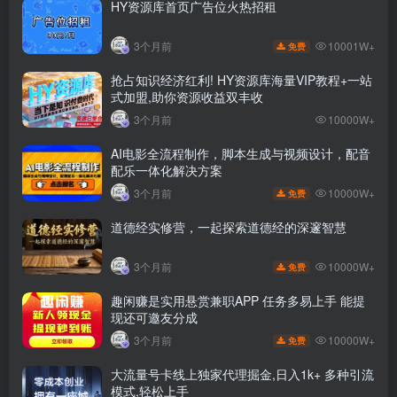
HY资源库首页广告位火热招租
10001W+
3个月前
免费
抢占知识经济红利! HY资源库海量VIP教程+一站
式加盟,助你资源收益双丰收
3个月前
10000W+
AI电影全流程制作，脚本生成与视频设计，配音
配乐一体化解决方案
10000W+
3个月前
免费
道德经实修营，一起探索道德经的深邃智慧
10000W+
3个月前
免费
趣闲赚是实用悬赏兼职APP 任务多易上手 能提
现还可邀友分成
10000W+
3个月前
免费
大流量号卡线上独家代理掘金,日入1k+ 多种引流
模式,轻松上手