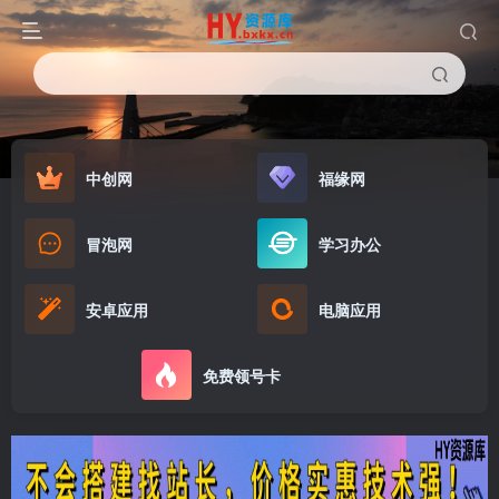
中创网
福缘网
冒泡网
学习办公
安卓应用
电脑应用
免费领号卡