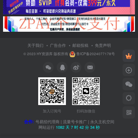
关于我们
广告合作
邮箱投稿
免责声明
© 2023
HY资源库
版权所有
鲁ICP备2024077178号
加入订阅号
扫码加微信
合作:
号易招代理商
|
流量号卡推广
|
永久主机空间
网站运行
1082 天
7 时
42 分
35 秒