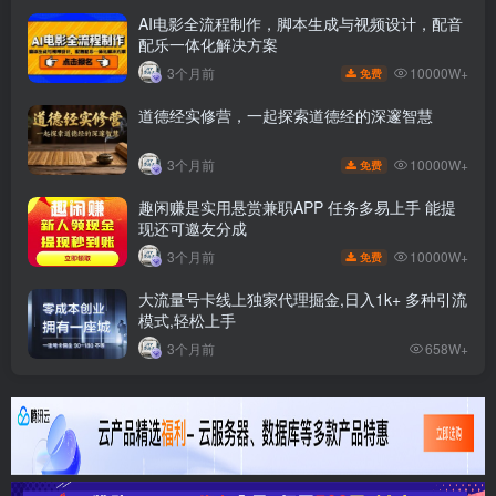
AI电影全流程制作，脚本生成与视频设计，配音
配乐一体化解决方案
10000W+
3个月前
免费
道德经实修营，一起探索道德经的深邃智慧
10000W+
3个月前
免费
趣闲赚是实用悬赏兼职APP 任务多易上手 能提
现还可邀友分成
10000W+
3个月前
免费
大流量号卡线上独家代理掘金,日入1k+ 多种引流
模式,轻松上手
3个月前
658W+