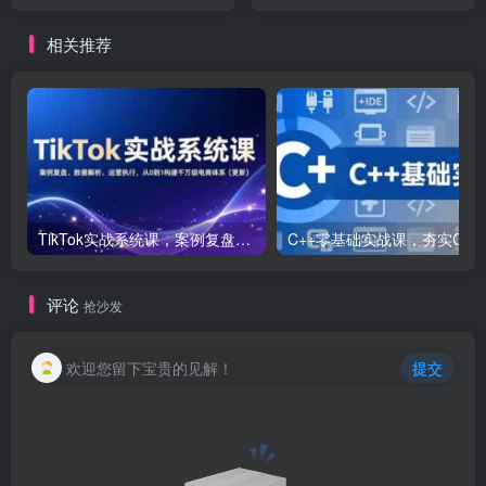
（无水印）
手。小白也可轻松日入…
相关推荐
TikTok实战系统课，案例复盘、数据解析、运营执行，从0到1构建千万级电商体系（更新）
C++零基础实战课，夯实C语言基础、贯穿游戏
评论
抢沙发
欢迎您留下宝贵的见解！
提交