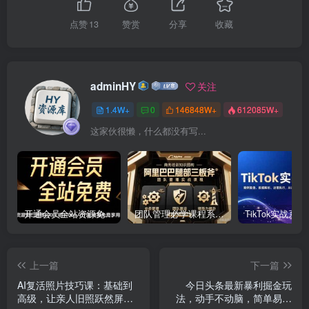
点赞
13
赞赏
分享
收藏
adminHY
关注
1.4W+
0
146848W+
612085W+
这家伙很懒，什么都没有写...
开通会员全站资源免费下载 开通VIP会员 HY资源库
团队管理必学课程系列，阿里巴巴“腿部三板斧”
上一篇
下一篇
AI复活照片技巧课：基础到
今日头条最新暴利掘金玩
高级，让亲人旧照跃然屏上
法，动手不动脑，简单易上