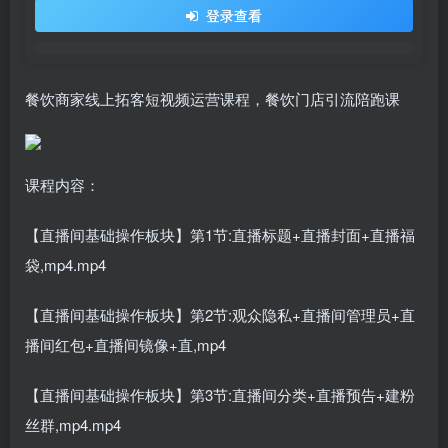
登录查看
餐饮商家线上拓客短视频运营课程，餐饮门店引流陪跑课
课程内容：
【直播间基础操作板块】第1节:直播标题+直播封面+直播福
袋,mp4.mp4
【直播间基础操作板块】第2节:观众隐私+直播间管理员+直
播间红包+直播间镜像+直,mp4
【直播间基础操作板块】第3节:直播间分类+直播预告+建粉
丝群,mp4.mp4