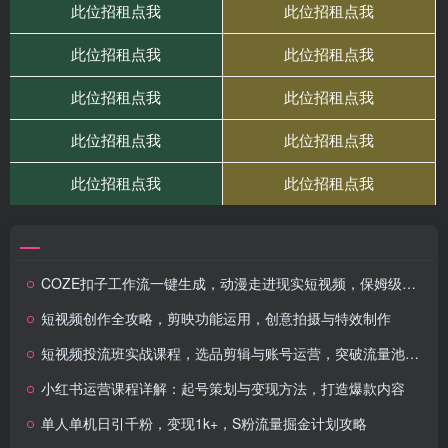
COZE扣子工作流一键生成，动漫走进现实短视频，保姆级教程-智能体搭建-项目实操
短视频创作全攻略，剪映功能运用，创意拍摄与特效制作
短视频投流班实战课程，选品剪辑与账号运营，突破流量池，高效带货变现
小红书运营课程详解：起号策划与变现方法，打造爆款内容
单人单机日引千粉，变现1k+，S粉流量掘金计划攻略