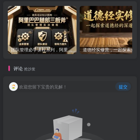
团队管理必学课程系列，阿里巴巴“腿部三板斧”
道
评论
抢沙发
欢迎您留下宝贵的见解！
提交