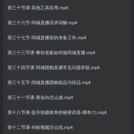
第三十节课-其他工具应用.mp4
第三十六节-同城直播话术详解.mp4
第三十七节-同城直播前的准备工作.mp4
第三十三节课-餐饮老板如何做同城直播.mp4
第三十四节课-同城团购直播常见问题答疑,mp4
第三十五节-同城直播团购组品与排品.mp4
第三十一节课-黄金2s怎么做.mp4
第十八节课-提升拍摄效率的秘密武器-脚本(1).mp4
第十二节课-对标视频怎么找.mp4