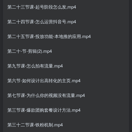
第二十三节课-起号阶段怎么发,mp4
第二十四节课-怎么运营抖音号.mp4
第二十五节课-投放功能-本地推的应用.mp4
第二十-节-剪辑(2).mp4
第九节课-怎么拍有流量.mp4
第六节-如何设计出高转化的主页.mp4
第七节课-为什么你的视频没有流量.mp4
第三节课-爆款团购套餐设计方法.mp4
第三十二节课-铁粉机制.mp4