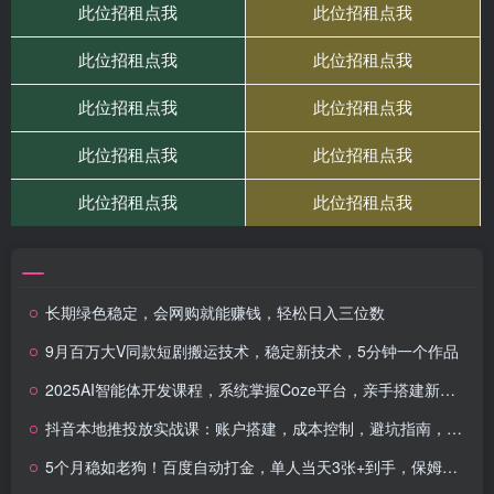
长期绿色稳定，会网购就能赚钱，轻松日入三位数
9月百万大V同款短剧搬运技术，稳定新技术，5分钟一个作品
2025AI智能体开发课程，系统掌握Coze平台，亲手搭建新闻总结、视频制作、智能客服等自动化工作流
抖音本地推投放实战课：账户搭建，成本控制，避坑指南，10年优化师经验拆解
5个月稳如老狗！百度自动打金，单人当天3张+到手，保姆级教程小白零门槛