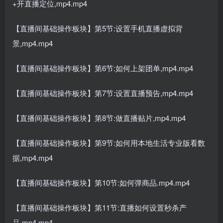
+开直播定位,mp4.mp4
【直播间基础操作板块】第5节:设置手机直播虚拟背
景,mp4.mp4
【直播间基础操作板块】第6节:如何上架团单,mp4.mp4
【直播间基础操作板块】第7节:设置直播预告,mp4.mp4
【直播间基础操作板块】第8节:做直播贴片,mp4.mp4
【直播间基础操作板块】第9节:如何用本地生活专业版看数
据,mp4.mp4
【直播间基础操作板块】第10节:如何弹商品.mp4.mp4
【直播间基础操作板块】第11节:直播如何设置秒杀产
品,mp4.mp4