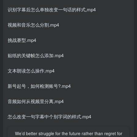
识别字幕后怎么单独改变一句话的样式,mp4
视频和音乐怎么分割.mp4
挑战赛型.mp4
贴纸的关键帧怎么添加.mp4
文本朗读怎么操作,mp4
新号起号，如何检测账号?.mp4
音频如何从视频里分离,mp4
怎么改变一句字幕中个别字词的样式.mp4
We’d better struggle for the future rather than regret for