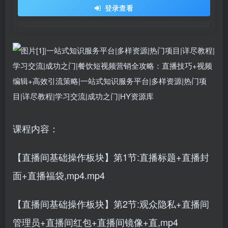
登录查看
课程内容：
【直播间基础操作板块】第1节:直播标题+直播封
面+直播福袋,mp4.mp4
【直播间基础操作板块】第2节:观众隐私+直播间
管理员+直播间红包+直播间镜像+直,mp4