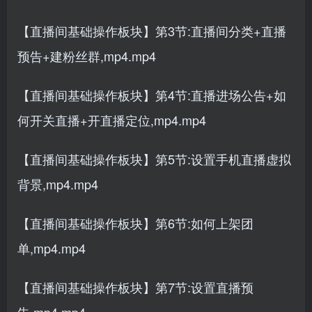
【直播间基础操作板块】第3节:直播间分类+直播
预告+建粉丝群,mp4.mp4
【直播间基础操作板块】第4节:直播进场公告+如
何开关直播+开直播定位,mp4.mp4
【直播间基础操作板块】第5节:设置手机直播虚拟
背景,mp4.mp4
【直播间基础操作板块】第6节:如何上架团
单,mp4.mp4
【直播间基础操作板块】第7节:设置直播预