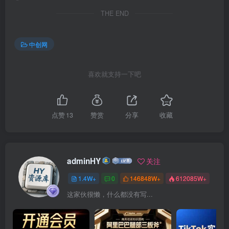
THE END
中创网
喜欢就支持一下吧
点赞
13
赞赏
分享
收藏
adminHY
关注
1.4W+
0
146848W+
612085W+
这家伙很懒，什么都没有写...