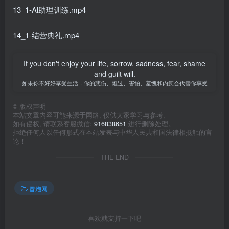
13_1-Al助理训练.mp4
14_1-结营典礼.mp4
If you don't enjoy your life, sorrow, sadness, fear, shame
and guilt will.
如果你不好好享受生活，你的悲伤、难过、害怕、羞愧和内疚会代替你享受
©
版权声明
本站文章内容可能来源于网络, 仅供大家学习与参考,
如有侵权, 请联系客服微信:
916838651
进行删除处理。
拒绝任何人以任何形式在本站发表与中华人民共和国法律相抵触的言
论！
THE END
冒泡网
喜欢就支持一下吧