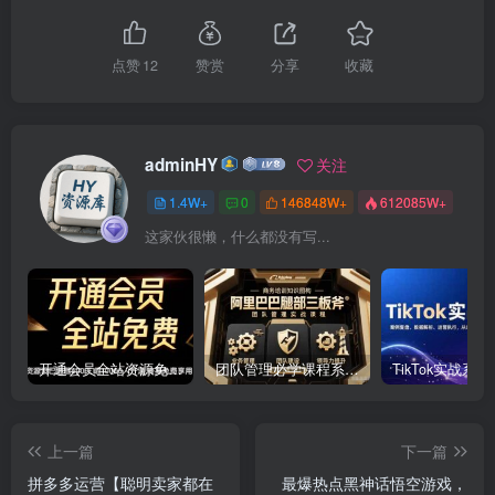
点赞
12
赞赏
分享
收藏
adminHY
关注
1.4W+
0
146848W+
612085W+
这家伙很懒，什么都没有写...
开通会员全站资源免费下载 开通VIP会员 HY资源库
团队管理必学课程系列，阿里巴巴“腿部三板斧”
上一篇
下一篇
拼多多运营【聪明卖家都在
最爆热点黑神话悟空游戏，