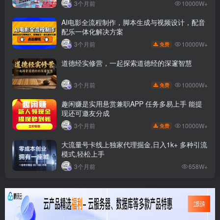
3个月前
10000W+
AI电影全流程制作，脚本生成与视频设计，配音
配乐一体化解决方案
10000W+
3个月前
免费
道德经实修营，一起探索道德经的深邃智慧
10000W+
3个月前
免费
趣闲赚是实用悬赏兼职APP 任务多易上手 能提
现还可邀友分成
10000W+
3个月前
免费
大流量号卡线上独家代理掘金,日入1k+ 多种引流
模式,轻松上手
3个月前
658W+