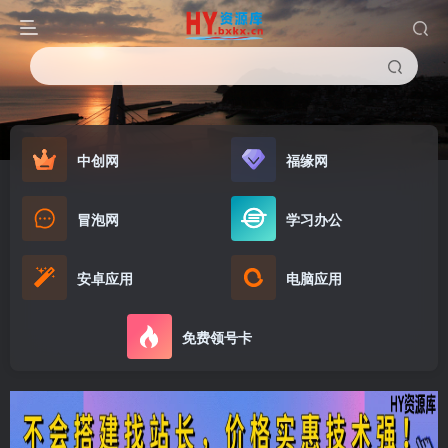
中创网
福缘网
冒泡网
学习办公
安卓应用
电脑应用
免费领号卡