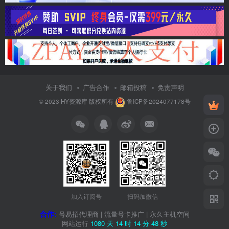
关于我们
广告合作
邮箱投稿
免责声明
© 2023
HY资源库
版权所有
鲁ICP备2024077178号
加入订阅号
扫码加微信
合作:
号易招代理商
|
流量号卡推广
|
永久主机空间
网站运行
1080 天
14 时
14 分
48 秒