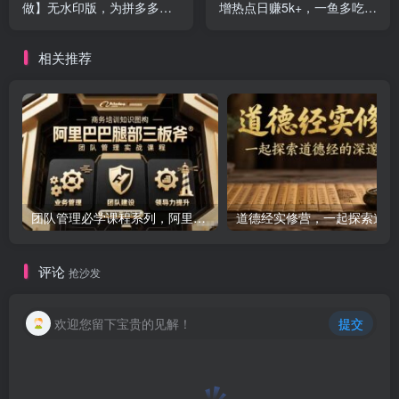
做】无水印版，为拼多多中
增热点日赚5k+，一鱼多吃多
小卖家解决业绩增长难题
种变现方式，可立马上手赚
钱
相关推荐
团队管理必学课程系列，阿里巴巴“腿部三板斧”
道
评论
抢沙发
欢迎您留下宝贵的见解！
提交