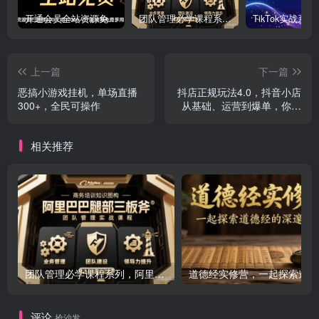
开通会员全站资源免费下载 开通VIP会员 HY资源库
团队管理必学课程系列，阿里巴巴“腿部三板斧”
上一篇
下一篇
恶搞小游戏挂机，单场直播
抖店正规玩法4.0，抖音小店
300+，全民可操作
从基础、运营到爆单，你值
得拥有
相关推荐
团队管理必学课程系列，阿里巴巴“腿部三板斧”
道
评论
抢沙发