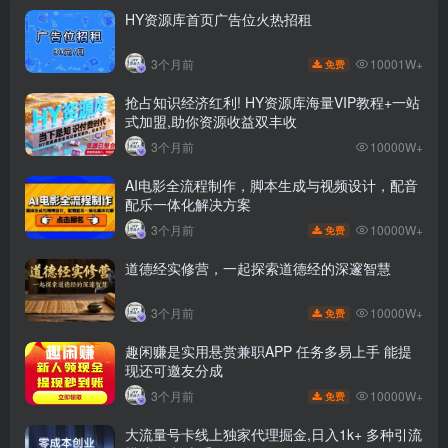
HY资源库首页广告位火热招租
10001W+
3个月前
免费
抢占知识经济红利! HY资源库海量VIP教程+一站
式加盟,助你资源收益双丰收
3个月前
10000W+
AI电影全流程制作，脚本生成与视频设计，配音
配乐一体化解决方案
10000W+
3个月前
免费
道德经实修营，一起探索道德经的深邃智慧
10000W+
3个月前
免费
趣闲赚是实用悬赏兼职APP 任务多易上手 能提
现还可邀友分成
10000W+
3个月前
免费
大流量号卡线上独家代理掘金,日入1k+ 多种引流