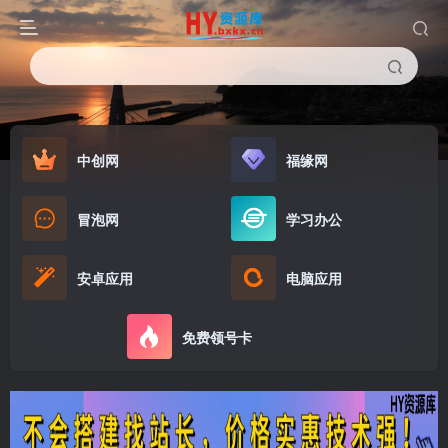
中创网
福缘网
冒泡网
学习办公
安卓应用
电脑应用
免费领号卡