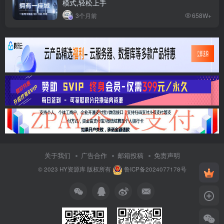
模式,轻松上手
3个月前
658W+
关于我们
广告合作
邮箱投稿
免责声明
© 2023
HY资源库
版权所有
鲁ICP备2024077178号