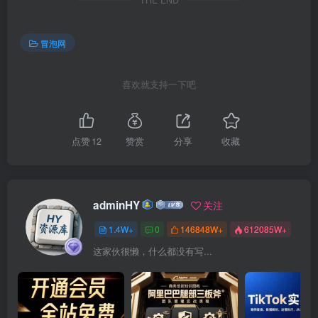
THE END
冒泡网
喜欢就支持一下吧
点赞
12
赞赏
分享
收藏
adminHY
关注
1.4W+
0
146848W+
612085W+
这家伙很懒，什么都没有写...