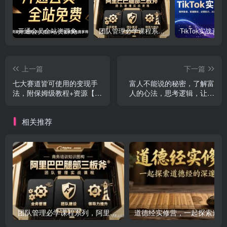
开通会员全站资源免费下载 开通VIP会员 HY资源库
团队管理必学课程系列，阿里巴巴“腿部三板斧”
上一篇
下一篇
七大赛道皆可使用的变现手
富人不能说的秘密，了解富
法，附保姆级教程+资源【推
人的心法，思考逻辑，让你
荐】
脱贫跨越阶级的课
相关推荐
团队管理必学课程系列，阿里巴巴“腿部三板斧”
道