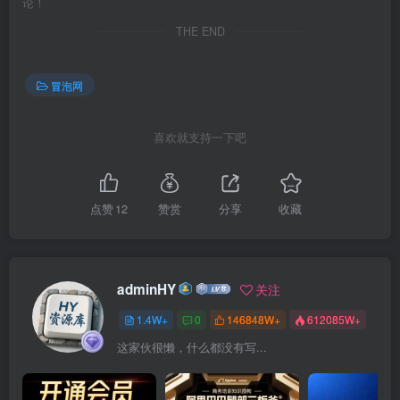
论！
THE END
冒泡网
喜欢就支持一下吧
点赞
12
赞赏
分享
收藏
adminHY
关注
1.4W+
0
146848W+
612085W+
这家伙很懒，什么都没有写...