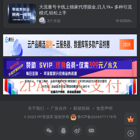
大流量号卡线上独家代理掘金,日入1k+ 多种引流
模式,轻松上手
3个月前
658W+
关于我们
广告合作
邮箱投稿
免责声明
© 2023
HY资源库
版权所有
鲁ICP备2024077178号