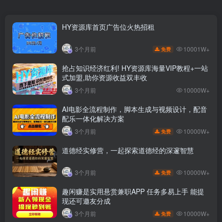
HY资源库首页广告位火热招租
10001W+
3个月前
免费
抢占知识经济红利! HY资源库海量VIP教程+一站
式加盟,助你资源收益双丰收
3个月前
10000W+
AI电影全流程制作，脚本生成与视频设计，配音
配乐一体化解决方案
10000W+
3个月前
免费
道德经实修营，一起探索道德经的深邃智慧
10000W+
3个月前
免费
趣闲赚是实用悬赏兼职APP 任务多易上手 能提
现还可邀友分成
10000W+
3个月前
免费