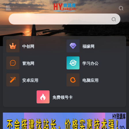
中创网
福缘网
冒泡网
学习办公
安卓应用
电脑应用
免费领号卡