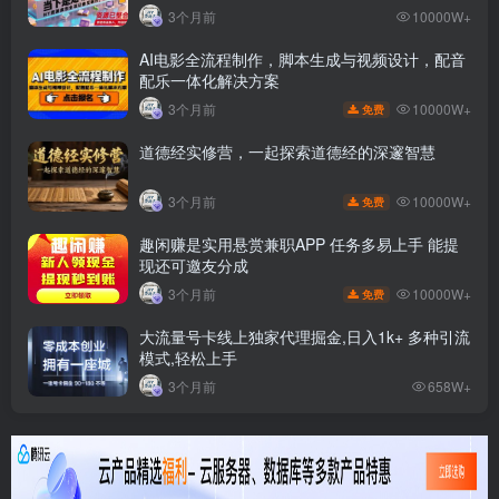
3个月前
10000W+
AI电影全流程制作，脚本生成与视频设计，配音
配乐一体化解决方案
10000W+
3个月前
免费
道德经实修营，一起探索道德经的深邃智慧
10000W+
3个月前
免费
趣闲赚是实用悬赏兼职APP 任务多易上手 能提
现还可邀友分成
10000W+
3个月前
免费
大流量号卡线上独家代理掘金,日入1k+ 多种引流
模式,轻松上手
3个月前
658W+