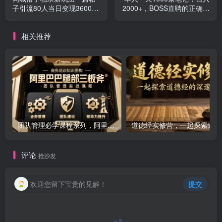
子引流80人当日变现3600元
2000+，BOSS直聘的正确玩
(项目教程+实操教程)
法
相关推荐
团队管理必学课程系列，阿里巴巴“腿部三板斧”
道
评论
抢沙发
欢迎您留下宝贵的见解！
提交