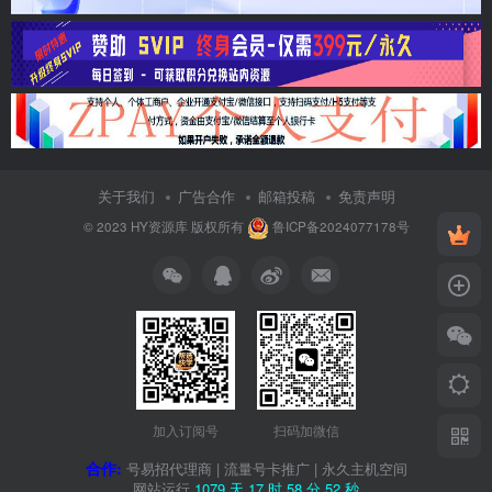
关于我们
广告合作
邮箱投稿
免责声明
© 2023
HY资源库
版权所有
鲁ICP备2024077178号
加入订阅号
扫码加微信
合作:
号易招代理商
|
流量号卡推广
|
永久主机空间
网站运行
1079 天
17 时
58 分
52 秒