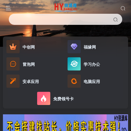
中创网
福缘网
冒泡网
学习办公
安卓应用
电脑应用
免费领号卡