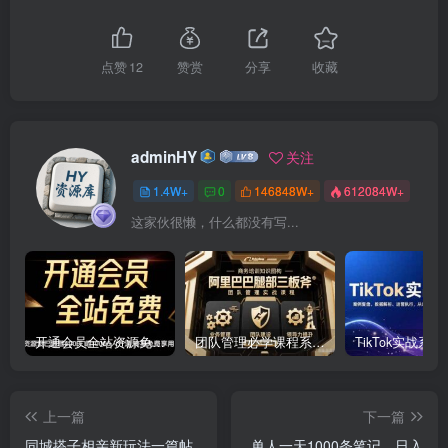
点赞
12
赞赏
分享
收藏
adminHY
关注
1.4W+
0
146848W+
612084W+
这家伙很懒，什么都没有写...
开通会员全站资源免费下载 开通VIP会员 HY资源库
团队管理必学课程系列，阿里巴巴“腿部三板斧”
上一篇
下一篇
同城搭子相亲新玩法一篇帖
单人一天1000条笔记，日入