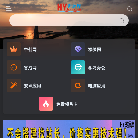
中创网
福缘网
冒泡网
学习办公
安卓应用
电脑应用
免费领号卡