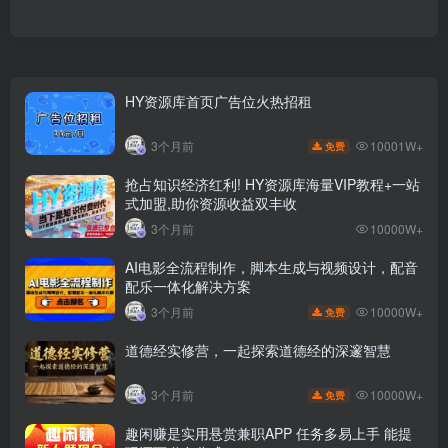
HY资源库首页广告位火热招租
10001W+
3个月前
免费
抢占知识经济红利! HY资源库海量VIP教程+一站
式加盟,助你资源收益双丰收
3个月前
10000W+
AI电影全流程制作，脚本生成与视频设计，配音
配乐一体化解决方案
10000W+
3个月前
免费
道德经实修营，一起探索道德经的深邃智慧
10000W+
3个月前
免费
趣闲赚是实用悬赏兼职APP 任务多易上手 能提