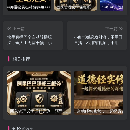
开通会员全站资源免费下载 开通VIP会员 HY资源库
团队管理必学课程系列，阿里巴巴“腿部三板斧”
上一篇
下一篇
快手直播间全自动转播玩
小红书婚恋粉引流，不用开
法，全人工无需干预，小白
直播，不用拍视频，不用做
月入1W+轻松实现
交付
相关推荐
团队管理必学课程系列，阿里巴巴“腿部三板斧”
道
评论
抢沙发