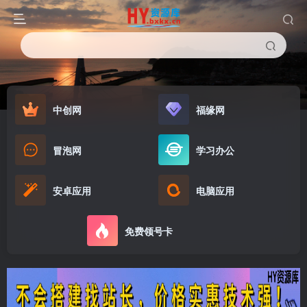
中创网
福缘网
冒泡网
学习办公
安卓应用
电脑应用
免费领号卡