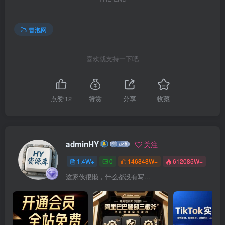
冒泡网
喜欢就支持一下吧
点赞
12
赞赏
分享
收藏
adminHY
关注
1.4W+
0
146848W+
612085W+
这家伙很懒，什么都没有写...