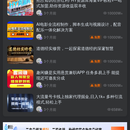
抢占知识经济红利! HY资源库海量VIP教程+一站
式加盟,助你资源收益双丰收
3个月前
10000W+
AI电影全流程制作，脚本生成与视频设计，配音
配乐一体化解决方案
10000W+
3个月前
免费
道德经实修营，一起探索道德经的深邃智慧
10000W+
3个月前
免费
趣闲赚是实用悬赏兼职APP 任务多易上手 能提
现还可邀友分成
10000W+
3个月前
免费
大流量号卡线上独家代理掘金,日入1k+ 多种引流
模式,轻松上手
3个月前
658W+