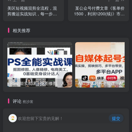
美区短视频混剪全流程，混
某公众号付费文章《客单价
剪搬运实战知识，每一步都
1500，利润1200(续)》市场
会详细解释操作
几乎可以说是空白的
相关推荐
PS全能实战课：抠图修图、人像精修、电商美工，0基础变身设计达人
AI自媒体起号
评论
抢沙发
欢迎您留下宝贵的见解！
提交