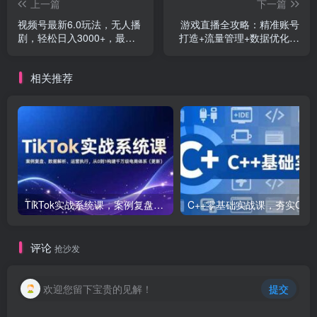
上一篇
下一篇
视频号最新6.0玩法，无人播
游戏直播全攻略：精准账号
剧，轻松日入3000+，最新
打造+流量管理+数据优化，
蓝海项目，拉爆流量…
实战话术与复盘技巧
相关推荐
TikTok实战系统课，案例复盘、数据解析、运营执行，从0到1构建千万级电商体系（更新）
C++零基础实战课，夯实C语言基础、贯穿游戏
评论
抢沙发
欢迎您留下宝贵的见解！
提交