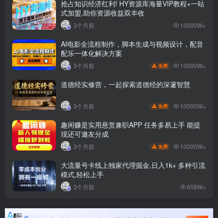
抢占知识经济红利! HY资源库海量VIP教程+一站
式加盟,助你资源收益双丰收
3个月前
10000W+
AI电影全流程制作，脚本生成与视频设计，配音
配乐一体化解决方案
10000W+
3个月前
免费
道德经实修营，一起探索道德经的深邃智慧
10000W+
3个月前
免费
趣闲赚是实用悬赏兼职APP 任务多易上手 能提
现还可邀友分成
10000W+
3个月前
免费
大流量号卡线上独家代理掘金,日入1k+ 多种引流
模式,轻松上手
3个月前
658W+