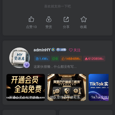
喜欢就支持一下吧
点赞
13
赞赏
分享
收藏
adminHY
关注
1.4W+
0
146848W+
612085W+
这家伙很懒，什么都没有写...
开通会员全站资源免费下载 开通VIP会员 HY资源库
团队管理必学课程系列，阿里巴巴“腿部三板斧”