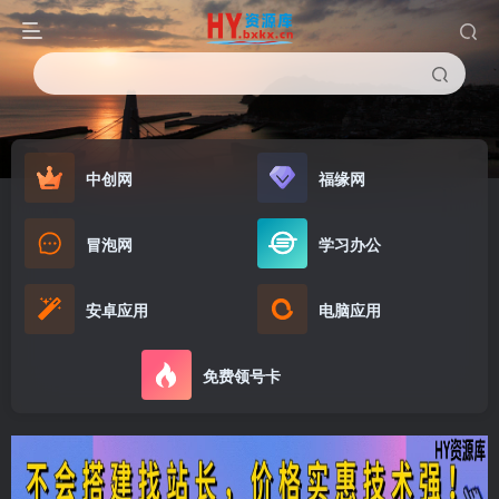
中创网
福缘网
冒泡网
学习办公
安卓应用
电脑应用
免费领号卡