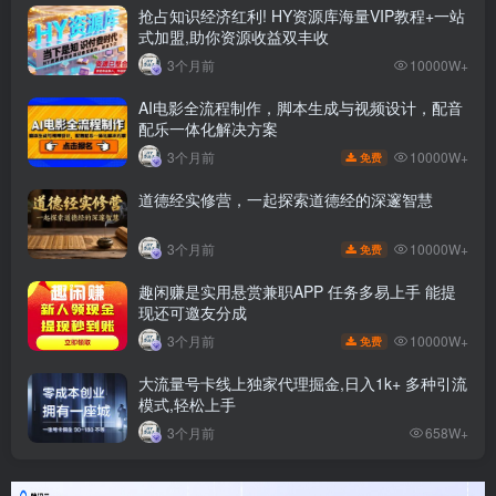
抢占知识经济红利! HY资源库海量VIP教程+一站
式加盟,助你资源收益双丰收
3个月前
10000W+
AI电影全流程制作，脚本生成与视频设计，配音
配乐一体化解决方案
10000W+
3个月前
免费
道德经实修营，一起探索道德经的深邃智慧
10000W+
3个月前
免费
趣闲赚是实用悬赏兼职APP 任务多易上手 能提
现还可邀友分成
10000W+
3个月前
免费
大流量号卡线上独家代理掘金,日入1k+ 多种引流
模式,轻松上手
3个月前
658W+