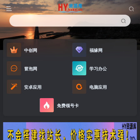
中创网
福缘网
冒泡网
学习办公
安卓应用
电脑应用
免费领号卡