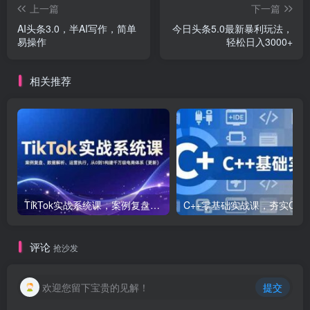
上一篇
下一篇
AI头条3.0，半AI写作，简单
今日头条5.0最新暴利玩法，
易操作
轻松日入3000+
相关推荐
TikTok实战系统课，案例复盘、数据解析、运营执行，从0到1构建千万级电商体系（更新）
C++零基础实战课，夯实C语言基础、贯穿游戏
评论
抢沙发
欢迎您留下宝贵的见解！
提交