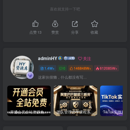
喜欢就支持一下吧
点赞
13
赞赏
分享
收藏
adminHY
关注
1.4W+
0
146848W+
612085W+
这家伙很懒，什么都没有写...
开通会员全站资源免费下载 开通VIP会员 HY资源库
团队管理必学课程系列，阿里巴巴“腿部三板斧”