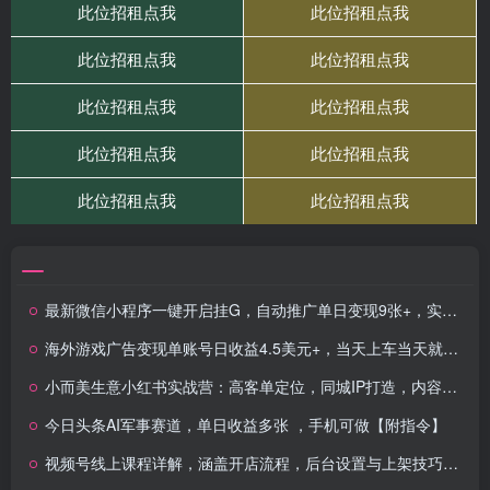
最新微信小程序一键开启挂G，自动推广单日变现9张+，实现睡后都在挣米
海外游戏广告变现单账号日收益4.5美元+，当天上车当天就可以变现
小而美生意小红书实战营：高客单定位，同城IP打造，内容变现，引爆门店高价客户
今日头条AI军事赛道，单日收益多张 ，手机可做【附指令】
视频号线上课程详解，涵盖开店流程，后台设置与上架技巧，起号法则