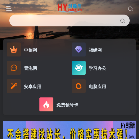
中创网
福缘网
冒泡网
学习办公
安卓应用
电脑应用
免费领号卡