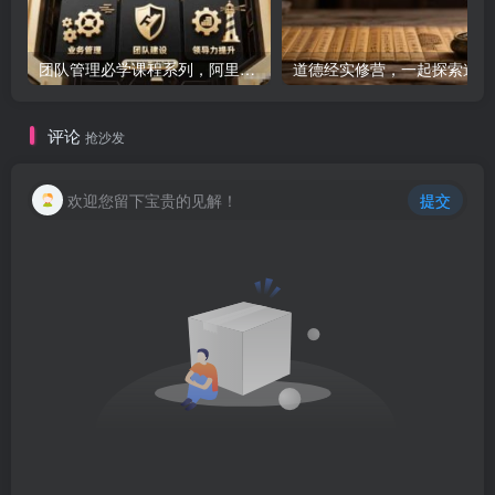
团队管理必学课程系列，阿里巴巴“腿部三板斧”
道
评论
抢沙发
欢迎您留下宝贵的见解！
提交