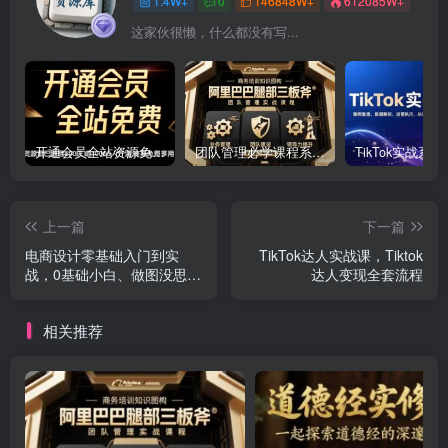
1.4W+
0
146848W+
612085W+
这家伙很懒，什么都没有写...
开通会员全站资源免费下载 开通VIP会员 HY资源库
团队管理必学课程系列，阿里巴巴“腿部三板斧”
上一篇
下一篇
电商设计零基础入门到实
TikTok达人实战课，Tiktok
战，0基础小白、做图没思
达人变现全套流程
路，设计爱好者、想赚钱变
现
相关推荐