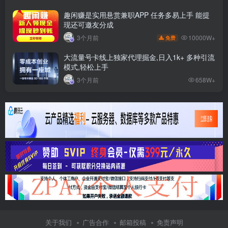
趣闲赚是实用悬赏兼职APP 任务多易上手 能提
现还可邀友分成
10000W+
3个月前
免费
大流量号卡线上独家代理掘金,日入1k+ 多种引流
模式,轻松上手
3个月前
658W+
关于我们
广告合作
邮箱投稿
免责声明