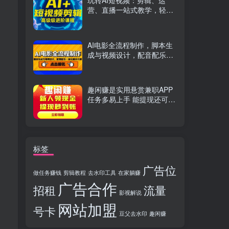
玩转AI短视频：剪辑、运
营、直播一站式教学，轻松
打造流量神话
AI电影全流程制作，脚本生
成与视频设计，配音配乐一
体化解决方案
趣闲赚是实用悬赏兼职APP
任务多易上手 能提现还可邀
友分成
标签
广告位
做任务赚钱
剪辑教程
去水印工具
在家躺赚
广告合作
招租
流量
影视解说
网站加盟
号卡
豆父去水印
趣闲赚