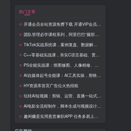
热门文章
开通会员全站资源免费下载 开通VIP会员 HY资源库
团队管理必学课程系列，阿里巴巴“腿部三板斧”
TikTok实战系统课，案例复盘、数据解析、运营执行，从0到1构建千万级电商体系（更新）
C++零基础实战课，夯实C语言基础、贯穿游戏项目、掌握开发思维，学成可挑战月薪15K+岗位
PS全能实战课：抠图修图、人像精修、电商美工，0基础变身设计达人
AI自媒体起号全能课：AI工具实操，剪映技巧，多平台带货，0基础快速变现
HY资源库首页广告位火热招租
玩转AI短视频：剪辑、运营、直播一站式教学，轻松打造流量神话
AI电影全流程制作，脚本生成与视频设计，配音配乐一体化解决方案
趣闲赚是实用悬赏兼职APP 任务多易上手 能提现还可邀友分成
广告赞助