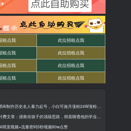
用AI制作历史名人暴力起号，小白可做月涨粉24W涨粉+变现赛道的黑马来了
付费文章：拯救你孩子的顶级思路，彻底聊透他的学业、事业、未来，含金量满满
AI萌宠视频=流量密码5秒视频80w点赞