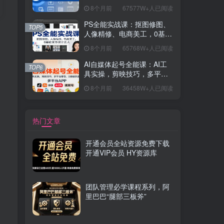
握开发思维，学成可挑战月
8个月前
67577W+人已阅读
薪15K+岗位
PS全能实战课：抠图修图、
TOP5
人像精修、电商美工，0基础
变身设计达人
8个月前
65768W+人已阅读
AI自媒体起号全能课：AI工
TOP6
具实操，剪映技巧，多平台
带货，0基础快速变现
8个月前
36458W+人已阅读
热门文章
开通会员全站资源免费下载
开通VIP会员 HY资源库
团队管理必学课程系列，阿
里巴巴“腿部三板斧”