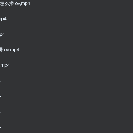
么播 ev,mp4
p4
p4
ev.mp4
mp4
4
4
4
4