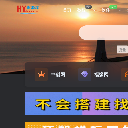
VIP
应用
首页
教程
软件
流量
中创网
福缘网