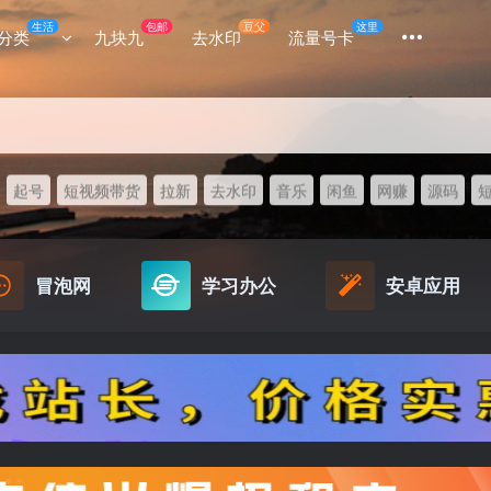
生活
包邮
豆父
这里
分类
九块九
去水印
流量号卡
起号
短视频带货
拉新
去水印
音乐
闲鱼
网赚
源码
冒泡网
学习办公
安卓应用