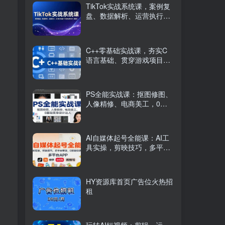
TikTok实战系统课，案例复
盘、数据解析、运营执行，
从0到1构建千万级电商体系
（更新）
C++零基础实战课，夯实C
语言基础、贯穿游戏项目、
掌握开发思维，学成可挑战
月薪15K+岗位
PS全能实战课：抠图修图、
人像精修、电商美工，0基
础变身设计达人
AI自媒体起号全能课：AI工
具实操，剪映技巧，多平台
带货，0基础快速变现
HY资源库首页广告位火热招
租