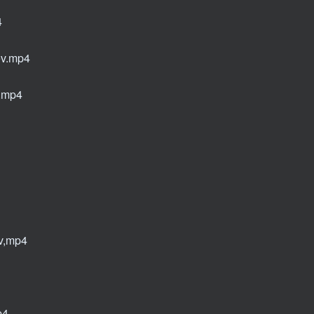
4
.mp4
mp4
mp4
4