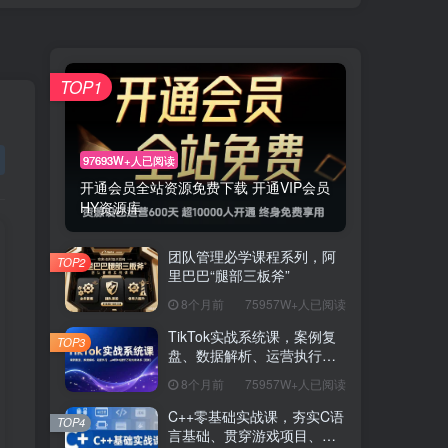
TOP1
97693W+人已阅读
开通会员全站资源免费下载 开通VIP会员
HY资源库
团队管理必学课程系列，阿
TOP2
里巴巴“腿部三板斧”
8个月前
75957W+人已阅读
TikTok实战系统课，案例复
TOP3
盘、数据解析、运营执行，
从0到1构建千万级电商体系
8个月前
75957W+人已阅读
（更新）
C++零基础实战课，夯实C语
TOP4
言基础、贯穿游戏项目、掌