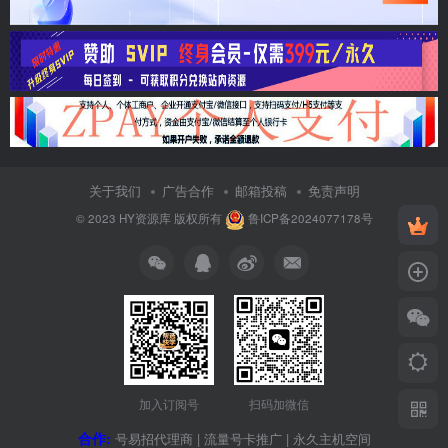
关于我们
广告合作
邮箱投稿
免责声明
© 2023
HY资源库
版权所有
鲁ICP备2024077178号
加入订阅号
扫码加微信
合作:
号易招代理商
|
流量号卡推广
|
永久主机空间