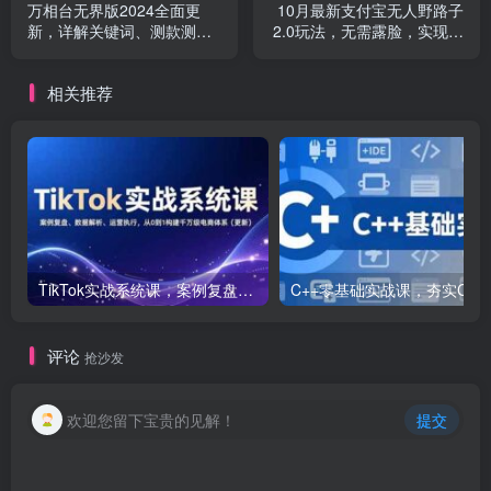
万相台无界版2024全面更
10月最新支付宝无人野路子
新，详解关键词、测款测图
2.0玩法，无需露脸，实现被
与精准人群布局
动收入，小白也可…
相关推荐
TikTok实战系统课，案例复盘、数据解析、运营执行，从0到1构建千万级电商体系（更新）
C++零基础实战课，夯实C语言基础、贯穿游戏
评论
抢沙发
欢迎您留下宝贵的见解！
提交