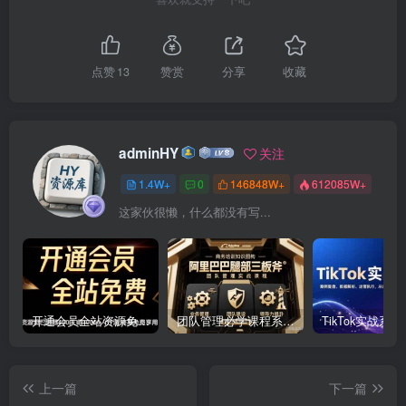
点赞
13
赞赏
分享
收藏
adminHY
关注
1.4W+
0
146848W+
612085W+
这家伙很懒，什么都没有写...
开通会员全站资源免费下载 开通VIP会员 HY资源库
团队管理必学课程系列，阿里巴巴“腿部三板斧”
上一篇
下一篇