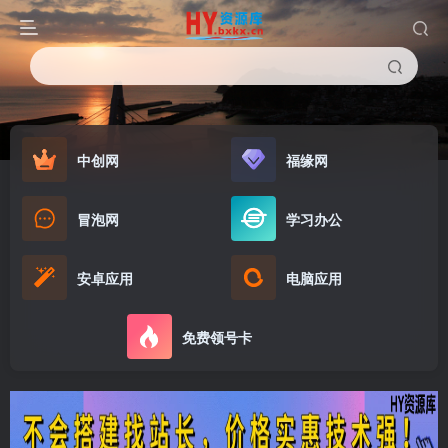
中创网
福缘网
冒泡网
学习办公
安卓应用
电脑应用
免费领号卡