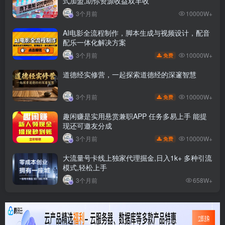
式加盟,助你资源收益双丰收
3个月前
10000W+
AI电影全流程制作，脚本生成与视频设计，配音
配乐一体化解决方案
10000W+
3个月前
免费
道德经实修营，一起探索道德经的深邃智慧
10000W+
3个月前
免费
趣闲赚是实用悬赏兼职APP 任务多易上手 能提
现还可邀友分成
10000W+
3个月前
免费
大流量号卡线上独家代理掘金,日入1k+ 多种引流
模式,轻松上手
3个月前
658W+