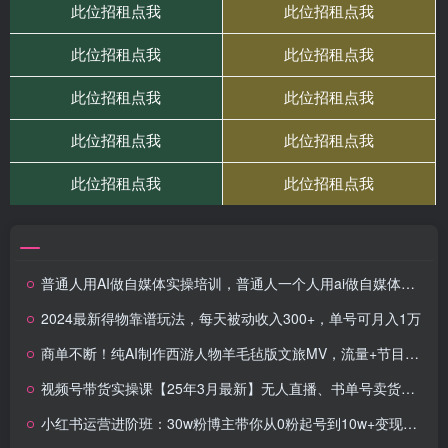
普通人用AI做自媒体实操培训，普通人一个人用ai做自媒体，视频制作、短视频引流、直播带货，轻松入门
2024最新得物靠谱玩法，每天被动收入300+，单号可月入1万
商单不断！纯AI制作西游人物羊毛毡版文旅MV，流量+节目效果统统拉满
视频号带货实操课【25年3月最新】无人直播、书单号卖货、个人IP口播等，钉钉直播课+资料素材
小红书运营进阶班：30w粉博主带你从0粉起号到10w+变现的完整方法论