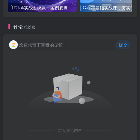
TikTok实战系统课，案例复盘、数据解析、运营执行，从0到1构建千万级电商体系（更新）
C++零基础实战课，夯实C语言基础、贯穿游戏
评论
抢沙发
欢迎您留下宝贵的见解！
提交
暂无评论内容