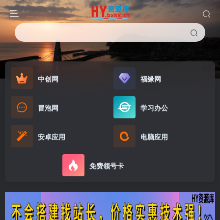
中创网
福缘网
冒泡网
学习办公
安卓应用
电脑应用
免费领号卡