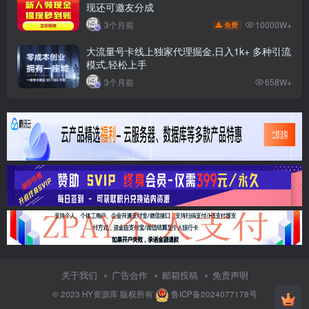
现还可邀友分成
10000W+
3个月前
免费
大流量号卡线上独家代理掘金,日入1k+ 多种引流
模式,轻松上手
3个月前
658W+
关于我们
广告合作
邮箱投稿
免责声明
© 2023
HY资源库
版权所有
鲁ICP备2024077178号