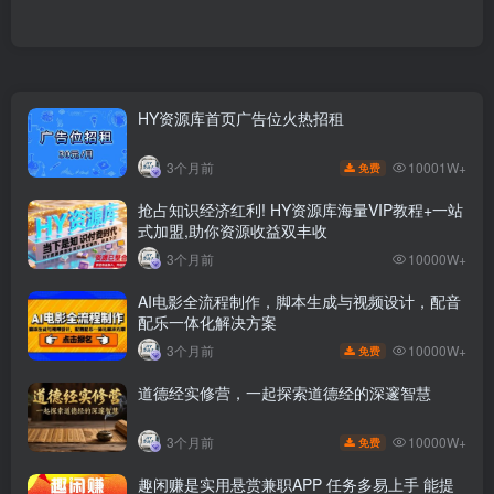
HY资源库首页广告位火热招租
10001W+
3个月前
免费
抢占知识经济红利! HY资源库海量VIP教程+一站
式加盟,助你资源收益双丰收
3个月前
10000W+
AI电影全流程制作，脚本生成与视频设计，配音
配乐一体化解决方案
10000W+
3个月前
免费
道德经实修营，一起探索道德经的深邃智慧
10000W+
3个月前
免费
趣闲赚是实用悬赏兼职APP 任务多易上手 能提