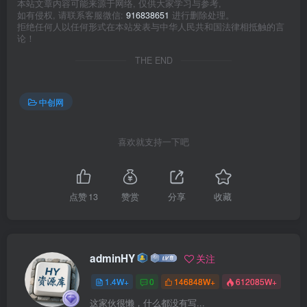
本站文章内容可能来源于网络, 仅供大家学习与参考,
如有侵权, 请联系客服微信:
916838651
进行删除处理。
拒绝任何人以任何形式在本站发表与中华人民共和国法律相抵触的言
论！
THE END
中创网
喜欢就支持一下吧
点赞
13
赞赏
分享
收藏
adminHY
关注
1.4W+
0
146848W+
612085W+
这家伙很懒，什么都没有写...