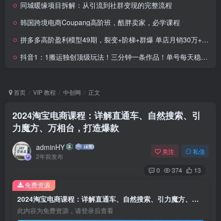
同城暖缘项目拆解：从引流到社群变现的完整流程
韩国跨境电商Coupang高阶班，酷胖卖家，必学课程
拼多多高阶盈利模型49期，裂变+阶梯+群爆 单店月销30万+投产7的超盈利
抖音1：1搬运独创顶级玩法！三分钟一条作品！单号每天稳定200+收益，千粉万粉包回收
首页
VIP 教程
中创网
正文
2024淘宝电商课程：详解直通车、自然搜索、引
力魔方、万相台，打造爆款
adminHY
关注
私信
2年前发布
0
374
13
免费资源
2024淘宝电商课程：详解直通车、自然搜索、引力魔方、万相台，打造爆款
此内容为免费资源，请登录后查看