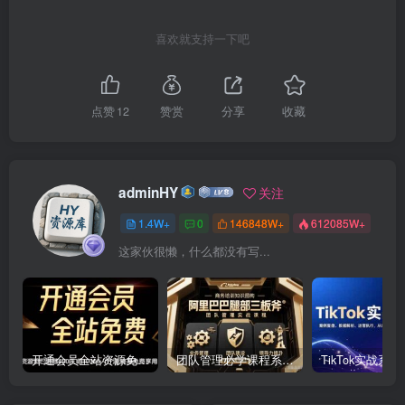
喜欢就支持一下吧
点赞
12
赞赏
分享
收藏
adminHY
关注
1.4W+
0
146848W+
612085W+
这家伙很懒，什么都没有写...
开通会员全站资源免费下载 开通VIP会员 HY资源库
团队管理必学课程系列，阿里巴巴“腿部三板斧”