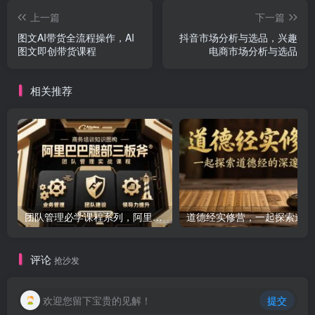
上一篇
下一篇
图文AI带货全流程操作，AI
抖音市场分析与选品，兴趣
图文即创带货课程
电商市场分析与选品
相关推荐
团队管理必学课程系列，阿里巴巴“腿部三板斧”
道
评论
抢沙发
欢迎您留下宝贵的见解！
提交