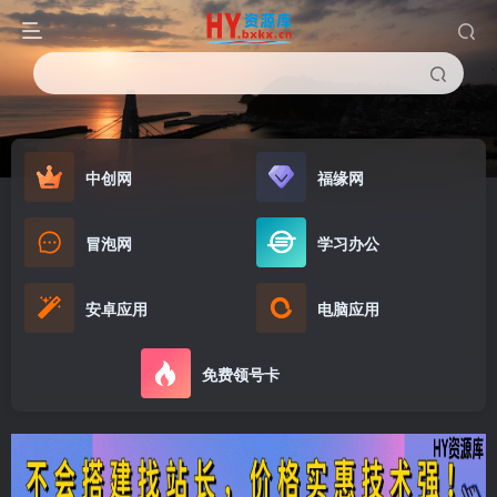
中创网
福缘网
冒泡网
学习办公
安卓应用
电脑应用
免费领号卡