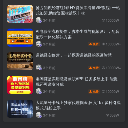
抢占知识经济红利! HY资源库海量VIP教程+一站
式加盟,助你资源收益双丰收
3个月前
10000W+
AI电影全流程制作，脚本生成与视频设计，配音
配乐一体化解决方案
10000W+
3个月前
免费
道德经实修营，一起探索道德经的深邃智慧
10000W+
3个月前
免费
趣闲赚是实用悬赏兼职APP 任务多易上手 能提
现还可邀友分成
10000W+
3个月前
免费
大流量号卡线上独家代理掘金,日入1k+ 多种引流
模式,轻松上手
3个月前
658W+