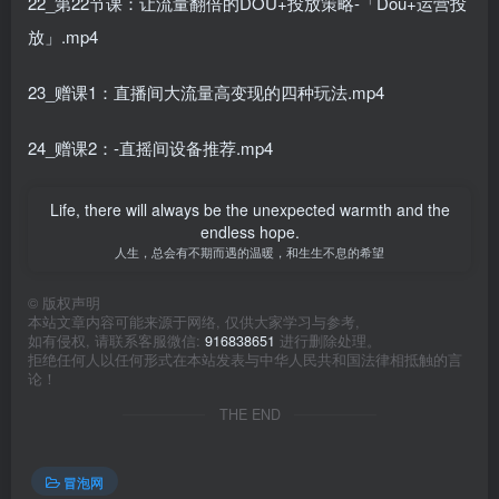
22_第22节课：让流量翻倍的DOU+投放策略-「Dou+运营投
放」.mp4
23_赠课1：直播间大流量高变现的四种玩法.mp4
24_赠课2：-直摇间设备推荐.mp4
Life, there will always be the unexpected warmth and the
endless hope.
人生，总会有不期而遇的温暖，和生生不息的希望
©
版权声明
本站文章内容可能来源于网络, 仅供大家学习与参考,
如有侵权, 请联系客服微信:
916838651
进行删除处理。
拒绝任何人以任何形式在本站发表与中华人民共和国法律相抵触的言
论！
THE END
冒泡网