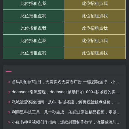
首码0撸挂G项目，无需实名无需看广告 一键启动运行，小白轻松日入三位数
deepseek引流变现，deepseek被动日加1000+私域粉的实战，0粉丝月入过W
私域运营实操指南：从0-1私域搭建，解析粉丝触点链路，安全养号引流变现
利用黑科技工具，几十秒生成一条必过原创精品视频，零基础适合
小红书种草视频创作指南，爆款封面制作教学，流量截流与精准跟款实操演示