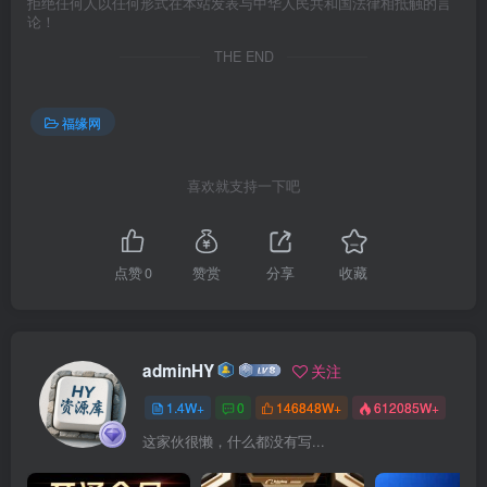
拒绝任何人以任何形式在本站发表与中华人民共和国法律相抵触的言
论！
THE END
福缘网
喜欢就支持一下吧
点赞
0
赞赏
分享
收藏
adminHY
关注
1.4W+
0
146848W+
612085W+
这家伙很懒，什么都没有写...