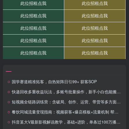
国学赛道精准拓客，自热矩阵日引99+ 获客SOP
快递回收多重收益玩法，多账号批量操作，新手小白也能搬砖月入3000+！
短视频全链路训练营：含破局、创作、运营、带货等多方面，详解各环节要点与实操技巧
餐饮同城流量变现指南：视频获客+爆店模板+流量机制 帮助餐饮商家快速获客
抖音某大V最新影视解说教学，基础+进阶，单条过100万播放，手把手教你做