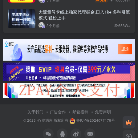
大流量号卡线上独家代理掘金,日入1k+ 多种引流
模式,轻松上手
3个月前
658W+
关于我们
广告合作
邮箱投稿
免责声明
© 2023
HY资源库
版权所有
鲁ICP备2024077178号