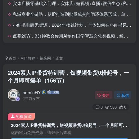
实体店播零基础入门课，实体店+短视频+直播+微信生态+私域社群，从流量获取到私域转化
私域商业全链路，从IP打造到批量成交的闭环体系形成，单月私域变现600万
小红书电商无货源，2024年搞钱计划，个体如何在小红书风口赚到第一桶金
点赞20W，3分钟教会你用AI制作国学智慧文化类视频，经久不衰的赛道
首页
VIP 教程
福缘网
正文
2024素人IP带货特训营，短视频带货0粉起号，一
个月即可爆单（156节）
adminHY
关注
私信
2年前发布
0
380
0
免费资源
2024素人IP带货特训营，短视频带货0粉起号，一个月即可爆单（156节）
此内容为免费资源，请登录后查看