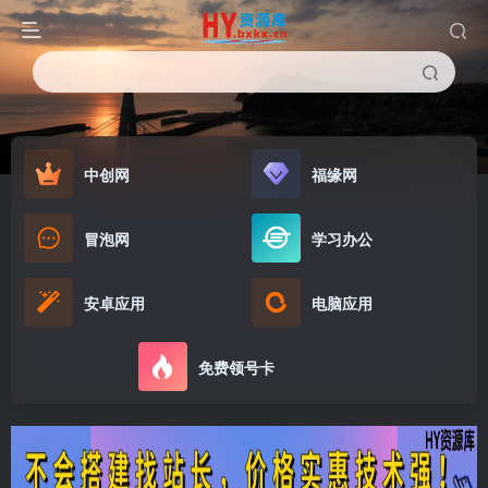
中创网
福缘网
冒泡网
学习办公
安卓应用
电脑应用
免费领号卡