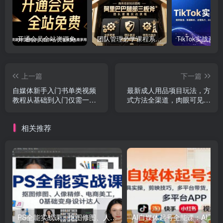
开通会员全站资源免费下载 开通VIP会员 HY资源库
团队管理必学课程系列，阿里巴巴“腿部三板斧”
上一篇
下一篇
自媒体新手入门书单类视频
最新成人用品项目玩法，方
教程从基础到入门仅需一小
式方法全渠道，肉眼可见的
时
收益，轻松日入2000+
相关推荐
PS全能实战课：抠图修图、人像精修、电商美工，0基础变身设计达人
AI自媒体起号