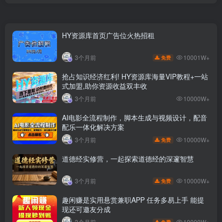
HY资源库首页广告位火热招租
10001W+
3个月前
免费
抢占知识经济红利! HY资源库海量VIP教程+一站
式加盟,助你资源收益双丰收
3个月前
10000W+
AI电影全流程制作，脚本生成与视频设计，配音
配乐一体化解决方案
10000W+
3个月前
免费
道德经实修营，一起探索道德经的深邃智慧
10000W+
3个月前
免费
趣闲赚是实用悬赏兼职APP 任务多易上手 能提
现还可邀友分成
10000W+
3个月前
免费