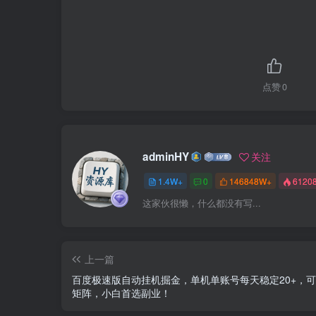
点赞
0
adminHY
关注
1.4W+
0
146848W+
6120
这家伙很懒，什么都没有写...
上一篇
百度极速版自动挂机掘金，单机单账号每天稳定20+，
矩阵，小白首选副业！