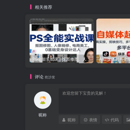
相关推荐
PS全能实战课：抠图修图、人像精修、电商美工，0基础变身设计达人
评论
抢沙发
昵称
昵称
表情
代码