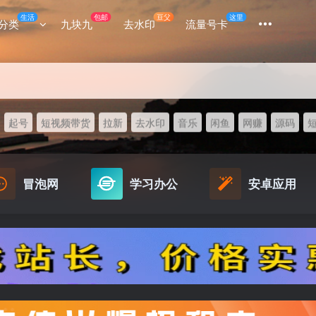
生活
包邮
豆父
这里
分类
九块九
去水印
流量号卡
起号
短视频带货
拉新
去水印
音乐
闲鱼
网赚
源码
冒泡网
学习办公
安卓应用