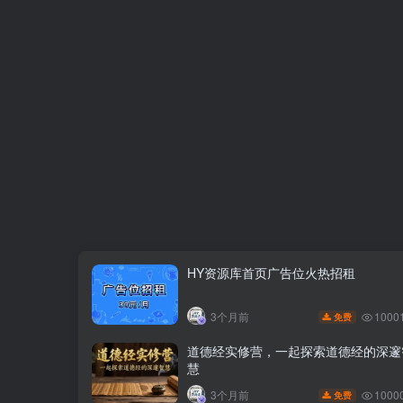
HY资源库首页广告位火热招租
1000
3个月前
免费
道德经实修营，一起探索道德经的深邃
慧
1000
3个月前
免费