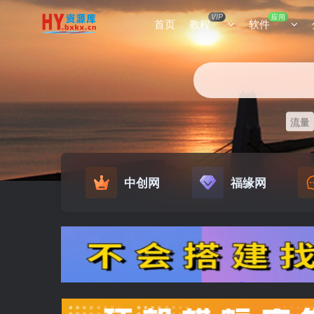
VIP
应用
首页
教程
软件
流量
中创网
福缘网