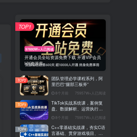
TOP1
97693W+人已阅读
开通会员全站资源免费下载 开通VIP会员
HY资源库
团队管理必学课程系列，阿
TOP2
里巴巴“腿部三板斧”
8个月前
75957W+人已阅读
TikTok实战系统课，案例复
TOP3
盘、数据解析、运营执行，
从0到1构建千万级电商体系
8个月前
75957W+人已阅读
（更新）
C++零基础实战课，夯实C语
TOP4
言基础、贯穿游戏项目、掌