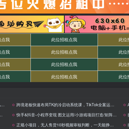
了
跨境老板快速布局TK的冷启动系统课，TikTok全案运营课程，小白入门最佳选择
快手&抖音-小程序变现 图文运用/小游戏项目打造/矩阵打法与游戏发行人
正规小项目，无人售货10秒视频审核判断，一天能挣个几十上百块！