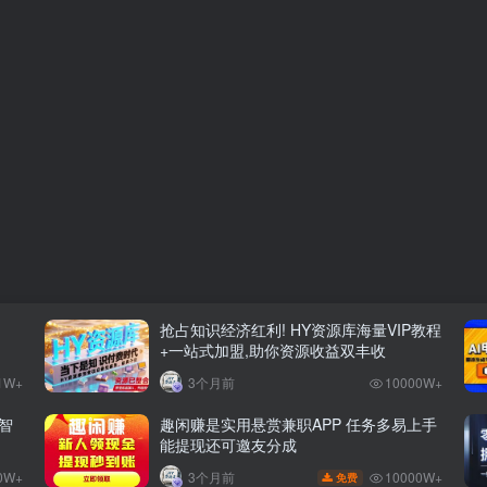
抢占知识经济红利! HY资源库海量VIP教程
+一站式加盟,助你资源收益双丰收
1W+
3个月前
10000W+
智
趣闲赚是实用悬赏兼职APP 任务多易上手
能提现还可邀友分成
0W+
10000W+
3个月前
免费