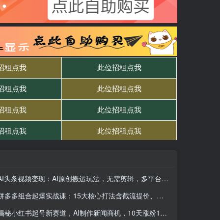
AI头条视频变现：AI原创搬运玩法，无需剪辑，多平台发布，单号日入30-300
拼多多组合起爆实战课：15大核心打法含截流提价、直通车速爆与防比价盈利技巧
揭秘小红书起号新赛道，AI制作新闻商机，10天涨粉1万，操作简单