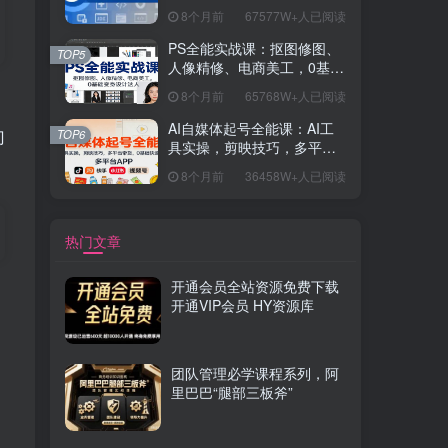
握开发思维，学成可挑战月
8个月前
67577W+人已阅读
薪15K+岗位
PS全能实战课：抠图修图、
TOP5
人像精修、电商美工，0基础
变身设计达人
8个月前
65768W+人已阅读
AI自媒体起号全能课：AI工
门
TOP6
具实操，剪映技巧，多平台
带货，0基础快速变现
8个月前
36458W+人已阅读
热门文章
开通会员全站资源免费下载
开通VIP会员 HY资源库
团队管理必学课程系列，阿
里巴巴“腿部三板斧”