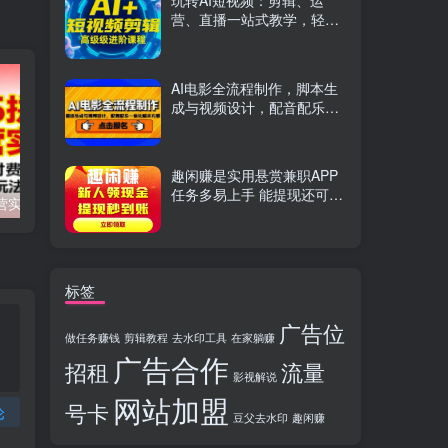
玩转AI短视频：剪辑、运
营、直播一站式教学，轻松
打造流量神话
AI电影全流程制作，脚本生
成与视频设计，配音配乐一
体化解决方案
趣闲赚是实用悬赏兼职APP
任务多易上手 能提现还可邀
2025拼多多运营实战课：强付费+微付费+活动爆流,解锁盈利玩法（更新）
美妆抖音短视频带货课：账号搭建+爆款文案+剪辑实操,新手快速起号出单
友分成
标签
广告位
做任务赚钱
剪辑教程
去水印工具
在家躺赚
广告合作
招租
流量
影视解说
网站加盟
号卡
论
豆父去水印
趣闲赚