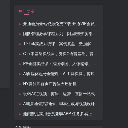
热门文章
开通会员全站资源免费下载 开通VIP会员 HY资源库
团队管理必学课程系列，阿里巴巴“腿部三板斧”
TikTok实战系统课，案例复盘、数据解析、运营执行，从0到1构建千万级电商体系（更新）
C++零基础实战课，夯实C语言基础、贯穿游戏项目、掌握开发思维，学成可挑战月薪15K+岗位
PS全能实战课：抠图修图、人像精修、电商美工，0基础变身设计达人
AI自媒体起号全能课：AI工具实操，剪映技巧，多平台带货，0基础快速变现
HY资源库首页广告位火热招租
玩转AI短视频：剪辑、运营、直播一站式教学，轻松打造流量神话
AI电影全流程制作，脚本生成与视频设计，配音配乐一体化解决方案
趣闲赚是实用悬赏兼职APP 任务多易上手 能提现还可邀友分成
广告赞助