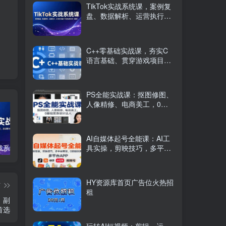
TikTok实战系统课，案例复
盘、数据解析、运营执行，
从0到1构建千万级电商体系
（更新）
C++零基础实战课，夯实C
语言基础、贯穿游戏项目、
掌握开发思维，学成可挑战
月薪15K+岗位
PS全能实战课：抠图修图、
人像精修、电商美工，0基
础变身设计达人
AI自媒体起号全能课：AI工
具实操，剪映技巧，多平台
TikTok实战系统课，案例复盘、数据解析、运营执行，从0到1构建千万级电商体系（更新）
C++零基础实战课，夯实C语言基础、贯穿游戏项目、掌握开发思维，学成可挑战月薪15K+岗位
PS全能实战课：抠图修图、人像精修、电商美工，0基础变身设计达人
带货，0基础快速变现
HY资源库首页广告位火热招
篇
租
，副
首选