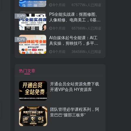
握开发思维，学成可挑战月
8个月前
67577W+人已阅读
薪15K+岗位
PS全能实战课：抠图修图、
TOP5
人像精修、电商美工，0基础
变身设计达人
8个月前
65768W+人已阅读
AI自媒体起号全能课：AI工
TOP6
具实操，剪映技巧，多平台
带货，0基础快速变现
8个月前
36458W+人已阅读
热门文章
开通会员全站资源免费下载
开通VIP会员 HY资源库
团队管理必学课程系列，阿
里巴巴“腿部三板斧”