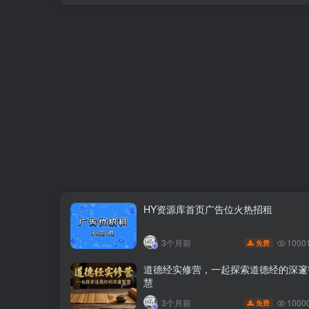
HY资源库首页广告位火热招租
1000
3个月前
免费
道德经实修营，一起探索道德经的深邃
慧
1000
3个月前
免费