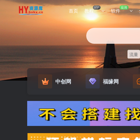
VIP
应用
首页
教程
软件
流量
中创网
福缘网