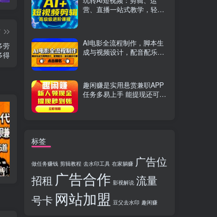
玩转AI短视频：剪辑、运
营、直播一站式教学，轻松
打造流量神话
篇
AI电影全流程制作，脚本生
多劳
成与视频设计，配音配乐一
多得
体化解决方案
趣闲赚是实用悬赏兼职APP
任务多易上手 能提现还可邀
友分成
标签
广告位
做任务赚钱
剪辑教程
去水印工具
在家躺赚
流量卡代理掘金0门槛每天躺赚3000+多种推广渠道新手小白轻松上手
Videoleap剪辑大师班：掌握Videoleap所有核心工具与使用技巧，一人产出专业级作品
广告合作
招租
流量
影视解说
网站加盟
号卡
豆父去水印
趣闲赚