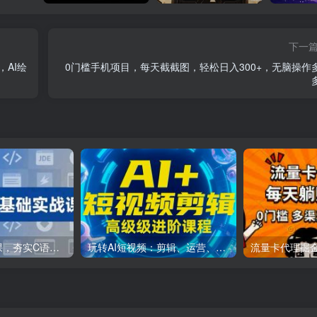
下一
级，AI绘
0门槛手机项目，每天截截图，轻松日入300+，无脑操作
C++零基础实战课，夯实C语言基础、贯穿游戏项目、掌握开发思维，学成可挑战月薪15K+岗位
玩转AI短视频：剪辑、运营、直播一站式教学，轻松打造流量神话