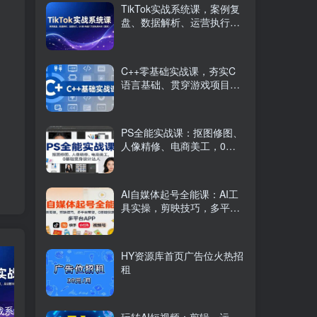
TikTok实战系统课，案例复
盘、数据解析、运营执行，
从0到1构建千万级电商体系
（更新）
C++零基础实战课，夯实C
语言基础、贯穿游戏项目、
掌握开发思维，学成可挑战
月薪15K+岗位
PS全能实战课：抠图修图、
人像精修、电商美工，0基
础变身设计达人
AI自媒体起号全能课：AI工
具实操，剪映技巧，多平台
带货，0基础快速变现
HY资源库首页广告位火热招
租
TikTok实战系统课，案例复盘、数据解析、运营执行，从0到1构建千万级电商体系（更新）
C++零基础实战课，夯实C语言基础、贯穿游戏项目、掌握开发思维，学成可挑战月薪15K+岗位
PS全能实战课：抠图修图、人像精修、电商美工，0基础变身设计达人