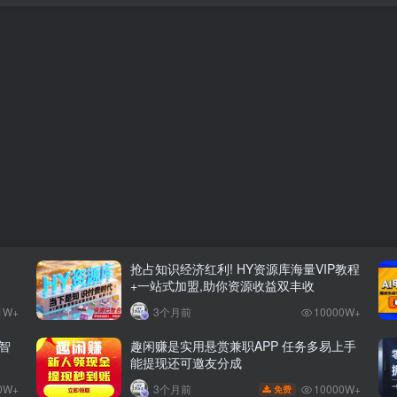
抢占知识经济红利! HY资源库海量VIP教程
+一站式加盟,助你资源收益双丰收
1W+
3个月前
10000W+
智
趣闲赚是实用悬赏兼职APP 任务多易上手
能提现还可邀友分成
0W+
10000W+
3个月前
免费