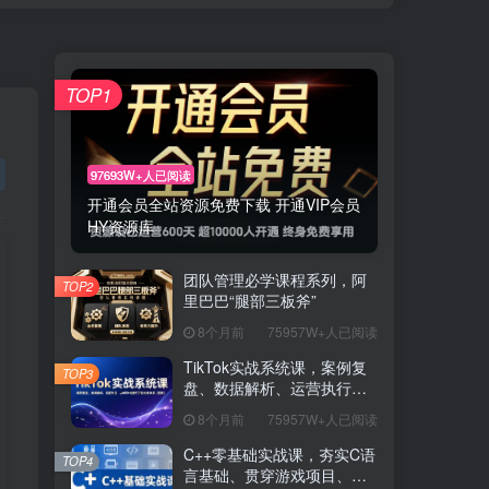
TOP1
97693W+人已阅读
开通会员全站资源免费下载 开通VIP会员
HY资源库
团队管理必学课程系列，阿
TOP2
里巴巴“腿部三板斧”
8个月前
75957W+人已阅读
TikTok实战系统课，案例复
TOP3
盘、数据解析、运营执行，
从0到1构建千万级电商体系
8个月前
75957W+人已阅读
（更新）
C++零基础实战课，夯实C语
TOP4
言基础、贯穿游戏项目、掌