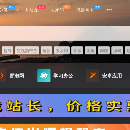
生活
包邮
豆父
这里
分类
九块九
去水印
流量号卡
起号
短视频带货
拉新
去水印
音乐
闲鱼
网赚
源码
冒泡网
学习办公
安卓应用