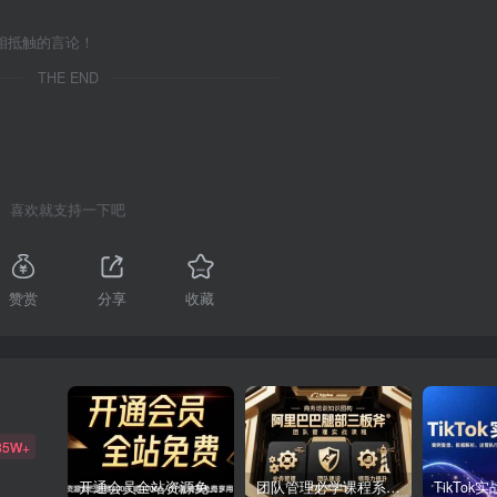
相抵触的言论！
THE END
喜欢就支持一下吧
赞赏
分享
收藏
85W+
开通会员全站资源免费下载 开通VIP会员 HY资源库
团队管理必学课程系列，阿里巴巴“腿部三板斧”