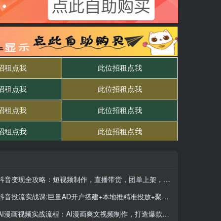
抖音变现全攻略：短视频制作，直播带货，团单上架，解锁橱窗开通，粉丝转化玩法
抖音投流实战课:巨量AD开户搭建+本地推精准投放+聚光出价策略,成本降低40%
AI漫画视频实战流程：AI漫画爽文视频制作，打造爆款漫画视频