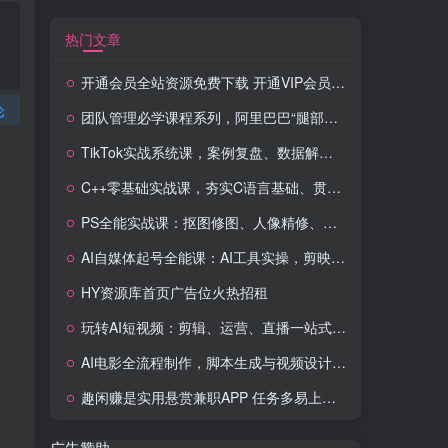
热门文章
开通会员全站资源免费下载 开通VIP会员 HY资源库
论
团队管理必学课程系列，阿里巴巴“腿部三板斧”
TikTok实战系统课，案例复盘、数据解析、运营执行，从0到1构建千万级电商体系（更新）
C++零基础实战课，夯实C语言基础、贯穿游戏项目、掌握开发思维，学成可挑战月薪15K+岗位
PS全能实战课：抠图修图、人像精修、电商美工，0基础变身设计达人
AI自媒体起号全能课：AI工具实操，剪映技巧，多平台带货，0基础快速变现
HY资源库首页广告位火热招租
玩转AI短视频：剪辑、运营、直播一站式教学，轻松打造流量神话
AI电影全流程制作，脚本生成与视频设计，配音配乐一体化解决方案
趣闲赚是实用悬赏兼职APP 任务多易上手 能提现还可邀友分成
广告赞助