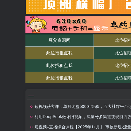
短视频获客课，单月询盘5000+经验，五大社媒平台运营全攻略,，快速获客秘
利用DeepSeek做怀旧视频，流量号多渠道变现能力
短视频+直播综合课程【2025年11月】,审核新规-流量结构-搜索联动-核心算法-推流细