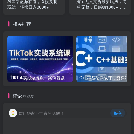
AI国学蓝海赛道，直接复制
淘宝无人卖货最新玩法，简
玩法，轻松日入3000+
单无脑，日躺赚1000+，国
庆节更暴利！
相关推荐
TikTok实战系统课，案例复盘、数据解析、运营执行，从0到1构建千万级电商体系（更新）
C++零基础实战课，夯实C语言基础、贯穿游戏
评论
抢沙发
欢迎您留下宝贵的见解！
提交