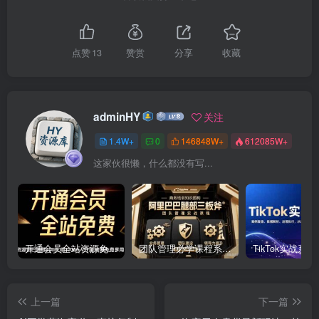
点赞
13
赞赏
分享
收藏
adminHY
关注
1.4W+
0
146848W+
612085W+
这家伙很懒，什么都没有写...
开通会员全站资源免费下载 开通VIP会员 HY资源库
团队管理必学课程系列，阿里巴巴“腿部三板斧”
上一篇
下一篇