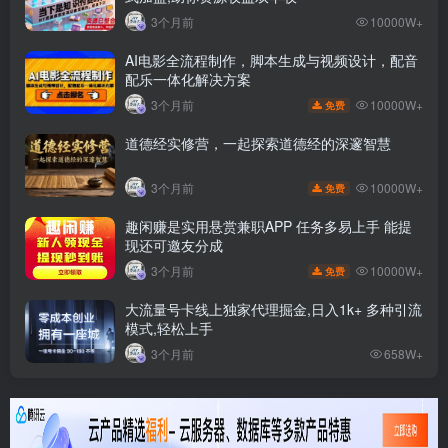
3个月前
10000W+
AI电影全流程制作，脚本生成与视频设计，配音
配乐一体化解决方案
10000W+
3个月前
免费
道德经实修营，一起探索道德经的深邃智慧
10000W+
3个月前
免费
趣闲赚是实用悬赏兼职APP 任务多易上手 能提
现还可邀友分成
10000W+
3个月前
免费
大流量号卡线上独家代理掘金,日入1k+ 多种引流
模式,轻松上手
3个月前
658W+