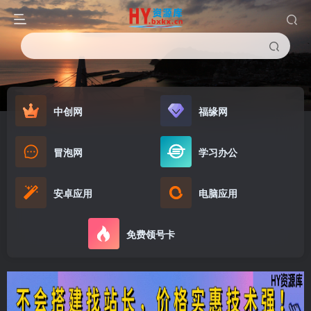
中创网
福缘网
冒泡网
学习办公
安卓应用
电脑应用
免费领号卡