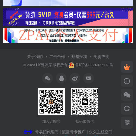
关于我们
广告合作
邮箱投稿
免责声明
© 2023
HY资源库
版权所有
鲁ICP备2024077178号
加入订阅号
扫码加微信
合作:
号易招代理商
|
流量号卡推广
|
永久主机空间