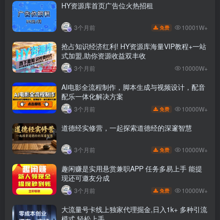
HY资源库首页广告位火热招租
10001W+
3个月前
免费
抢占知识经济红利! HY资源库海量VIP教程+一站
式加盟,助你资源收益双丰收
3个月前
10000W+
AI电影全流程制作，脚本生成与视频设计，配音
配乐一体化解决方案
10000W+
3个月前
免费
道德经实修营，一起探索道德经的深邃智慧
10000W+
3个月前
免费
趣闲赚是实用悬赏兼职APP 任务多易上手 能提
现还可邀友分成
10000W+
3个月前
免费
大流量号卡线上独家代理掘金,日入1k+ 多种引流
模式,轻松上手