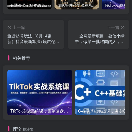
开通会员全站资源免费下载 开通VIP会员 HY资源库
团队管理必学课程系列，阿里巴巴“腿部三板斧”
上一篇
下一篇
鱼塘起号玩法（8月14更
全网最新项目，微信小绿
新）抖音最新算法+底层逻
书，做第一批吃肉的人，一
辑，可以直接实操
天十几分钟，无脑单号…
相关推荐
TikTok实战系统课，案例复盘、数据解析、运营执行，从0到1构建千万级电商体系（更新）
C++零基础实战课，夯实C语言基础、贯穿游戏
评论
抢沙发