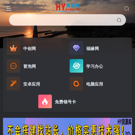
中创网
福缘网
冒泡网
学习办公
安卓应用
电脑应用
免费领号卡