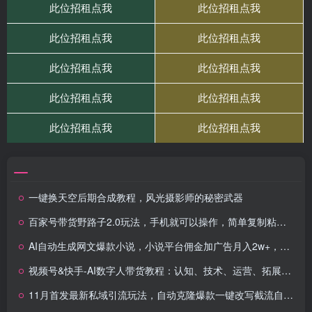
一键换天空后期合成教程，风光摄影师的秘密武器
百家号带货野路子2.0玩法，手机就可以操作，简单复制粘贴，无脑搬运日…
AI自动生成网文爆款小说，小说平台佣金加广告月入2w+，篇篇爆款，小白…
视频号&快手-AI数字人带货教程：认知、技术、运营、拓展与资源变现
11月首发最新私域引流玩法，自动克隆爆款一键改写截流自热一体化 日引300+精准粉