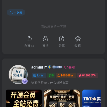
中创网
喜欢就支持一下吧
点赞
13
赞赏
分享
收藏
adminHY
关注
1.4W+
0
146848W+
612085W+
这家伙很懒，什么都没有写...