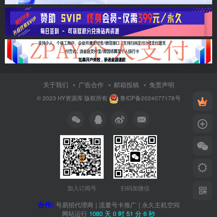
关于我们
广告合作
邮箱投稿
免责声明
© 2023
HY资源库
版权所有
鲁ICP备2024077178号
加入订阅号
扫码加微信
合作:
号易招代理商
|
流量号卡推广
|
永久主机空间
网站运行
1080 天
0 时
51 分
7 秒