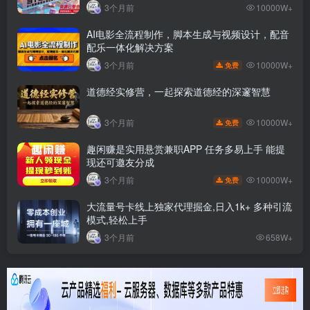
3个月前
10000W+
AI电影全流程制作，脚本生成与视频设计，配音
配乐一体化解决方案
10000W+
3个月前
免费
道德经实修营，一起探索道德经的深邃智慧
10000W+
3个月前
免费
趣闲赚是实用悬赏兼职APP 任务多易上手 能提
现还可邀友分成
10000W+
3个月前
免费
大流量号卡线上独家代理掘金,日入1k+ 多种引流
模式,轻松上手
3个月前
658W+