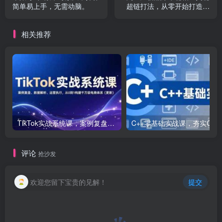
简单易上手，无需动脑。
超链打法，从零开始打造市
场爆款
相关推荐
TikTok实战系统课，案例复盘、数据解析、运营执行，从0到1构建千万级电商体系（更新）
C++零基础实战课，夯实C语言基础、贯穿游戏
评论
抢沙发
欢迎您留下宝贵的见解！
提交