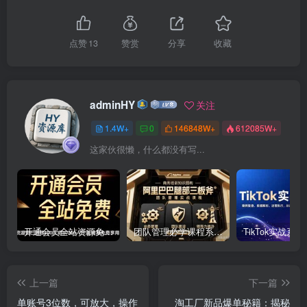
点赞
13
赞赏
分享
收藏
adminHY
关注
1.4W+
0
146848W+
612085W+
这家伙很懒，什么都没有写...
开通会员全站资源免费下载 开通VIP会员 HY资源库
团队管理必学课程系列，阿里巴巴“腿部三板斧”
上一篇
下一篇
单账号3位数，可放大，操作
淘工厂新品爆单秘籍：揭秘