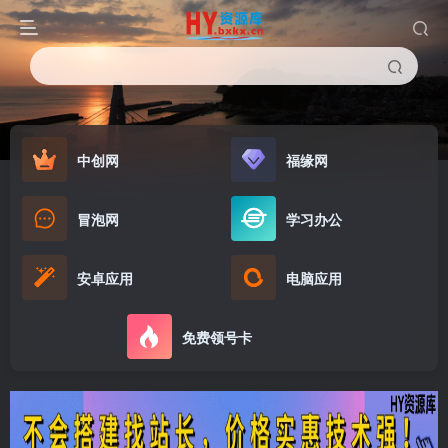
中创网
福缘网
冒泡网
学习办公
安卓应用
电脑应用
免费领号卡