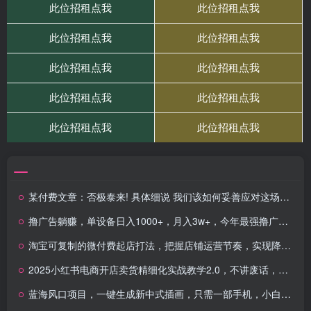
某付费文章：否极泰来! 具体细说 我们该如何妥善应对这场百年剧变!(建议收藏)
撸广告躺赚，单设备日入1000+，月入3w+，今年最强撸广告上线
淘宝可复制的微付费起店打法，把握店铺运营节奏，实现降本增效！
2025小红书电商开店卖货精细化实战教学2.0，不讲废话，小白7天快速学会，单店月利润2W
蓝海风口项目，一键生成新中式插画，只需一部手机，小白也能轻松入手，日入5张附详细教程