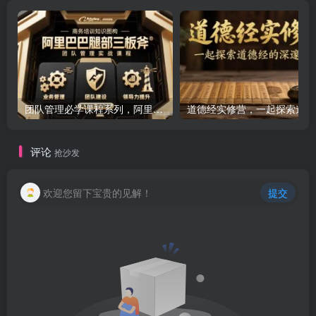
团队管理必学课程系列，阿里巴巴“腿部三板斧”
道
评论
抢沙发
欢迎您留下宝贵的见解！
提交