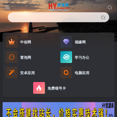
中创网
福缘网
冒泡网
学习办公
安卓应用
电脑应用
免费领号卡