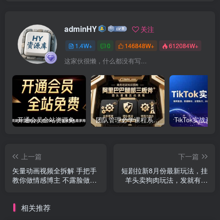
adminHY
关注
1.4W+
0
146848W+
612084W+
这家伙很懒，什么都没有写...
开通会员全站资源免费下载 开通VIP会员 HY资源库
团队管理必学课程系列，阿里巴巴“腿部三板斧”
上一篇
下一篇
矢量动画视频全拆解 手把手
短剧拉新8月份最新玩法，挂
教你做情感博主 不露脸做个
羊头卖狗肉玩法，发就有收
人ip
益
相关推荐