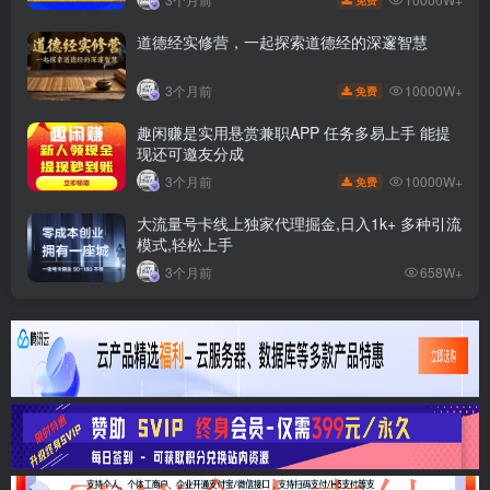
道德经实修营，一起探索道德经的深邃智慧
10000W+
3个月前
免费
趣闲赚是实用悬赏兼职APP 任务多易上手 能提
现还可邀友分成
10000W+
3个月前
免费
大流量号卡线上独家代理掘金,日入1k+ 多种引流
模式,轻松上手
3个月前
658W+