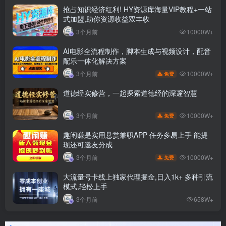
抢占知识经济红利! HY资源库海量VIP教程+一站
式加盟,助你资源收益双丰收
3个月前
10000W+
AI电影全流程制作，脚本生成与视频设计，配音
配乐一体化解决方案
10000W+
3个月前
免费
道德经实修营，一起探索道德经的深邃智慧
10000W+
3个月前
免费
趣闲赚是实用悬赏兼职APP 任务多易上手 能提
现还可邀友分成
10000W+
3个月前
免费
大流量号卡线上独家代理掘金,日入1k+ 多种引流
模式,轻松上手
3个月前
658W+