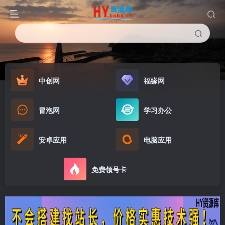
中创网
福缘网
冒泡网
学习办公
安卓应用
电脑应用
免费领号卡