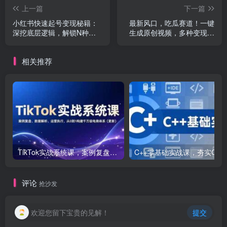
上一篇
下一篇
小红书快速起号变现秘籍：
最新风口，吃瓜赛道！一键
深挖底层逻辑，解锁N种变
生成原创视频，多种变现方
现方式
式，轻松日入10.
相关推荐
TikTok实战系统课，案例复盘、数据解析、运营执行，从0到1构建千万级电商体系（更新）
C++零基础实战课，夯实C语言基础、贯穿游戏
评论
抢沙发
欢迎您留下宝贵的见解！
提交