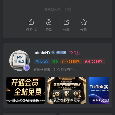
喜欢就支持一下吧
点赞
13
赞赏
分享
收藏
adminHY
关注
1.4W+
0
146848W+
612084W+
这家伙很懒，什么都没有写...
开通会员全站资源免费下载 开通VIP会员 HY资源库
团队管理必学课程系列，阿里巴巴“腿部三板斧”