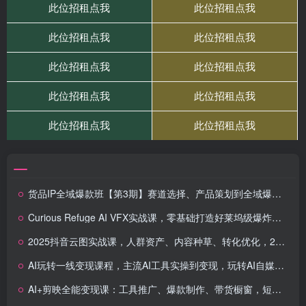
货品IP全域爆款班【第3期】赛道选择、产品策划到全域爆款，打造爆款货品IP
Curious Refuge AI VFX实战课，零基础打造好莱坞级爆炸火焰电影特效
2025抖音云图实战课，人群资产、内容种草、转化优化，2天掌握300%提效技术
AI玩转一线变现课程，主流AI工具实操到变现，玩转AI自媒体，打爆你的线上流量
AI+剪映全能变现课：工具推广、爆款制作、带货橱窗，短视频赚钱全攻略