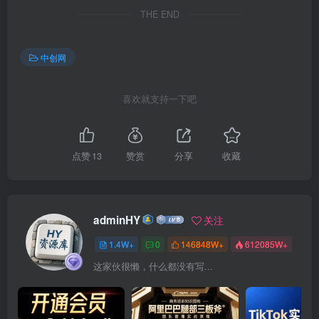
THE END
中创网
喜欢就支持一下吧
点赞
13
赞赏
分享
收藏
adminHY
关注
1.4W+
0
146848W+
612085W+
这家伙很懒，什么都没有写...