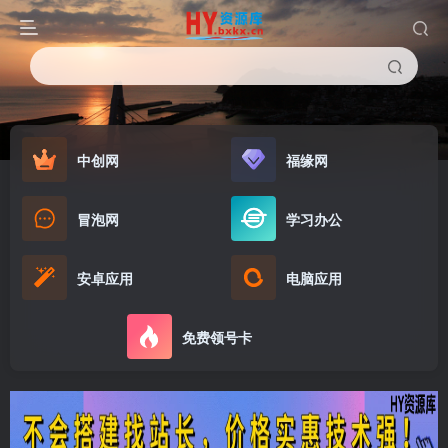
中创网
福缘网
冒泡网
学习办公
安卓应用
电脑应用
免费领号卡