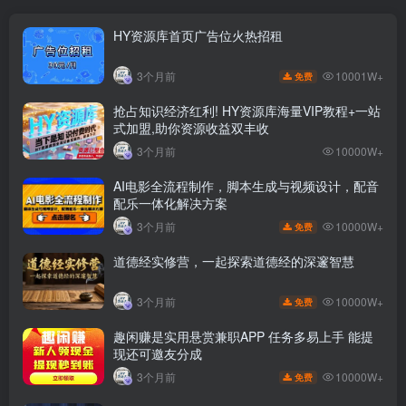
HY资源库首页广告位火热招租
10001W+
3个月前
免费
抢占知识经济红利! HY资源库海量VIP教程+一站
式加盟,助你资源收益双丰收
3个月前
10000W+
AI电影全流程制作，脚本生成与视频设计，配音
配乐一体化解决方案
10000W+
3个月前
免费
道德经实修营，一起探索道德经的深邃智慧
10000W+
3个月前
免费
趣闲赚是实用悬赏兼职APP 任务多易上手 能提
现还可邀友分成
10000W+
3个月前
免费