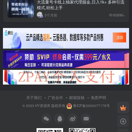
大流量号卡线上独家代理掘金,日入1k+ 多种引流
模式,轻松上手
3个月前
658W+
关于我们
广告合作
邮箱投稿
免责声明
© 2023
HY资源库
版权所有
鲁ICP备2024077178号