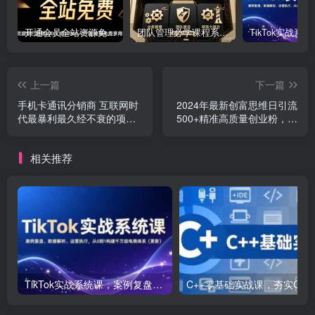
开通会员全站资源免费下载 开通VIP会员 HY资源库
团队管理必学课程系列，阿里巴巴“腿部三板斧”
上一篇
下一篇
手机卡通讯分销商 互联网时
2024年最新创富思维日引流
代最暴利最久经不衰的项
500+精准高质量创业粉，五
目，0门槛0费用，…
分钟一条百万播放量…
相关推荐
TikTok实战系统课，案例复盘、数据解析、运营执行，从0到1构建千万级电商体系（更新）
C++零基础实战课，夯实C语言基础、贯穿游戏